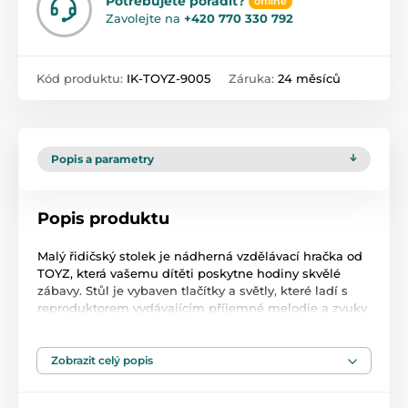
Potřebujete poradit?
offline
Zavolejte na
+420 770 330 792
Kód produktu:
IK-TOYZ-9005
Záruka:
24 měsíců
Popis a parametry
Popis produktu
Malý řidičský stolek je nádherná vzdělávací hračka od
TOYZ, která vašemu dítěti poskytne hodiny skvělé
zábavy. Stůl je vybaven tlačítky a světly, které ladí s
reproduktorem vydávajícím příjemné melodie a zvuky
auta.
Tabulka obsahuje:
Zobrazit celý popis
-Hudební keyboard – přehrávání vybraných zvuků a
melodií;