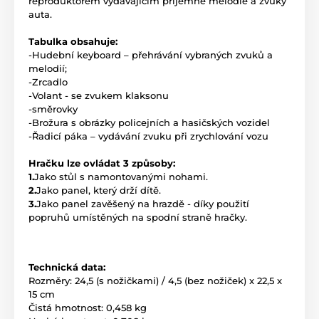
reproduktorem vydávajícím příjemné melodie a zvuky
auta.
Tabulka obsahuje:
-Hudební keyboard – přehrávání vybraných zvuků a
melodií;
-Zrcadlo
-Volant - se zvukem klaksonu
-směrovky
-Brožura s obrázky policejních a hasičských vozidel
-Řadicí páka – vydávání zvuku při zrychlování vozu
Hračku lze ovládat 3 způsoby:
1.
Jako stůl s namontovanými nohami.
2.
Jako panel, který drží dítě.
3.
Jako panel zavěšený na hrazdě - díky použití
popruhů umístěných na spodní straně hračky.
Technická data:
Rozměry: 24,5 (s nožičkami) / 4,5 (bez nožiček) x 22,5 x
15 cm
Čistá hmotnost: 0,458 kg