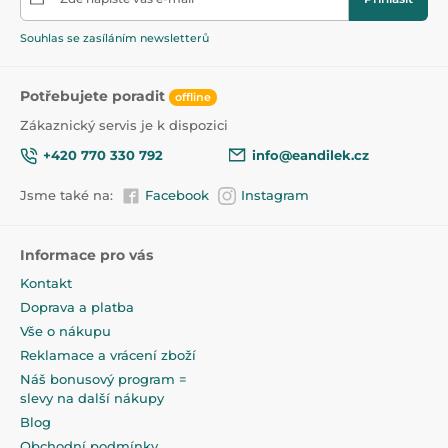
Produkt je zařazen v kategoriích
Souhlas se zasíláním newsletterů
Interaktivní a robotické hračky pro nejmenší
45
Potřebujete poradit
offline
Zákaznický servis je k dispozici
+420 770 330 792
info@eandilek.cz
Jsme také na:
Facebook
Instagram
Informace pro vás
Kontakt
Doprava a platba
Vše o nákupu
Reklamace a vrácení zboží
Náš bonusový program =
slevy na další nákupy
Blog
Obchodní podmínky