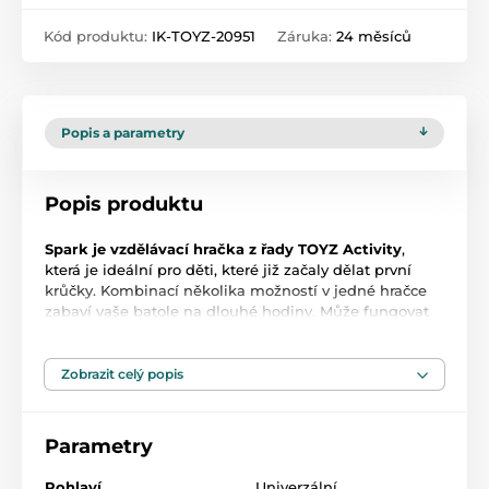
Kód produktu:
IK-TOYZ-20951
Záruka:
24 měsíců
Popis a parametry
Popis produktu
Spark je vzdělávací hračka z řady TOYZ Activity
,
která je ideální pro děti, které již začaly dělat první
krůčky. Kombinací několika možností v jedné hračce
zabaví vaše batole na dlouhé hodiny. Může fungovat
jako odstrkovadlo nebo interaktivní stolek se spoustou
atrakcí. Čas hraní mu zpříjemní košík, do kterého
může vhodit 3 plastové míčky s chrastítkem, baterií
Zobrazit celý popis
poháněné a vysouvací piáno ve tvaru kraba, točící se
ozubená kola a mnoho dalších překvapení. Přední
panel lze odejmout a přeměnit na hrací stolek.
Parametry
Pohlaví
Univerzální