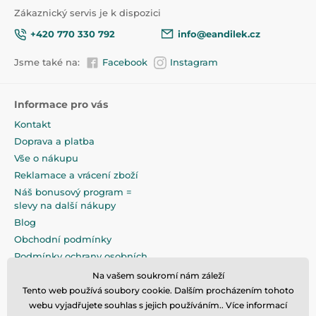
Interaktivní a robotické hračky pro nejmenší
Zákaznický servis je k dispozici
45
+420 770 330 792
info@eandilek.cz
Jsme také na:
Facebook
Instagram
Informace pro vás
Kontakt
Doprava a platba
Vše o nákupu
Reklamace a vrácení zboží
Náš bonusový program =
slevy na další nákupy
Blog
Obchodní podmínky
Podmínky ochrany osobních
údajů
Na vašem soukromí nám záleží
Na pečlivé zabalení klademe
Tento web používá soubory cookie. Dalším procházením tohoto
maximální důraz
webu vyjadřujete souhlas s jejich používáním.. Více informací