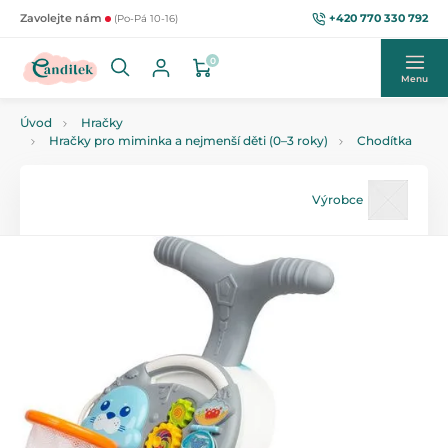
+420 770 330 792
Zavolejte nám
(Po-Pá 10-16)
0
Menu
Úvod
Hračky
Hračky pro miminka a nejmenší děti (0–3 roky)
Chodítka
Výrobce