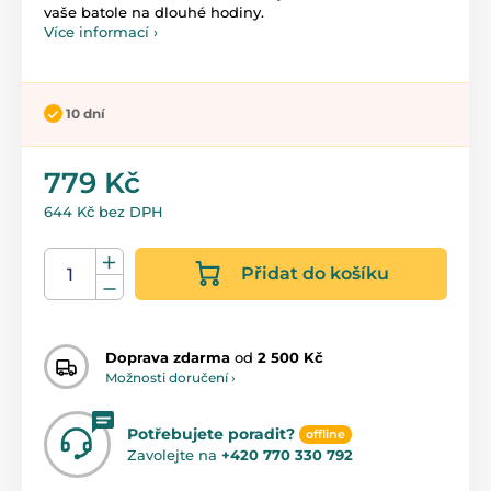
vaše batole na dlouhé hodiny.
Více informací ›
10 dní
779 Kč
644 Kč bez DPH
Přidat do košíku
Doprava zdarma
od
2 500 Kč
Možnosti doručení ›
Potřebujete poradit?
offline
Zavolejte na
+420 770 330 792