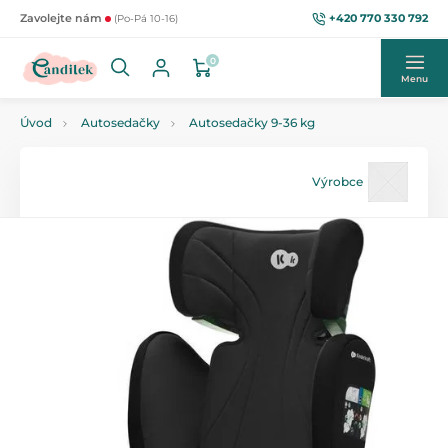
+420 770 330 792
Zavolejte nám
(Po-Pá 10-16)
0
Menu
Úvod
Autosedačky
Autosedačky 9-36 kg
Výrobce