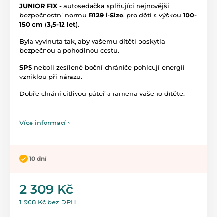
JUNIOR FIX
- autosedačka splňující nejnovější
bezpečnostní normu
R129 i-Size
, pro děti s výškou
100-
150 cm (3,5-12 let)
.
Byla vyvinuta tak, aby vašemu dítěti poskytla
bezpečnou a pohodlnou cestu.
SPS
neboli zesílené boční chrániče pohlcují energii
vzniklou při nárazu.
Dobře chrání citlivou páteř a ramena vašeho dítěte.
Více informací ›
10 dní
2 309 Kč
1 908 Kč bez DPH