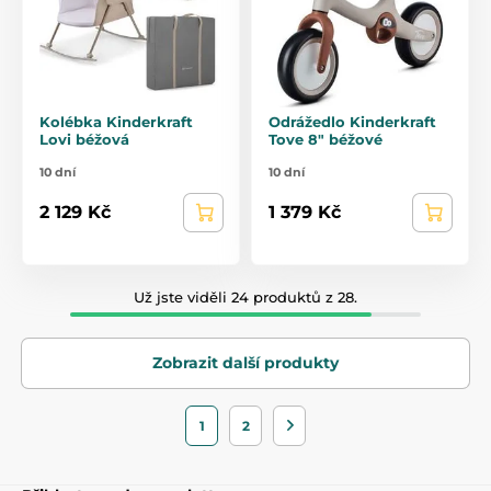
Kolébka Kinderkraft
Odrážedlo Kinderkraft
Lovi béžová
Tove 8" béžové
10 dní
10 dní
2 129 Kč
1 379 Kč
Už jste viděli 24 produktů z 28.
Zobrazit další produkty
1
2