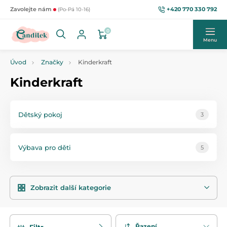
+420 770 330 792
Zavolejte nám
(Po-Pá 10-16)
0
Menu
Úvod
Značky
Kinderkraft
Kinderkraft
Dětský pokoj
3
Výbava pro děti
5
Zobrazit další kategorie
Řazení
Filtr