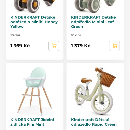
KINDERKRAFT Dětské
KINDERKRAFT Dětské
odrážedlo Minibi Honey
odrážedlo Minibi Leaf
Yellow
Green
10 dní
10 dní
1 369 Kč
1 379 Kč
KINDERKRAFT Jídelní
Kinderkraft Dětské
židlička Fini Mint
odrážedlo Rapid Green