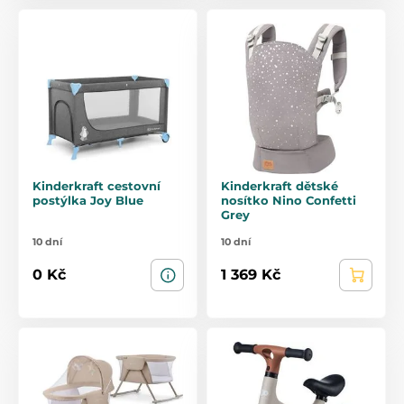
Kinderkraft cestovní
Kinderkraft dětské
postýlka Joy Blue
nosítko Nino Confetti
Grey
10 dní
10 dní
0 Kč
1 369 Kč