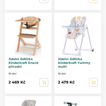
Jídelní židlička
Jídelní židlička
Kinderkraft Enock
Kinderkraft Yummy
přírodní
multi
10 dní
10 dní
2 469 Kč
2 479 Kč