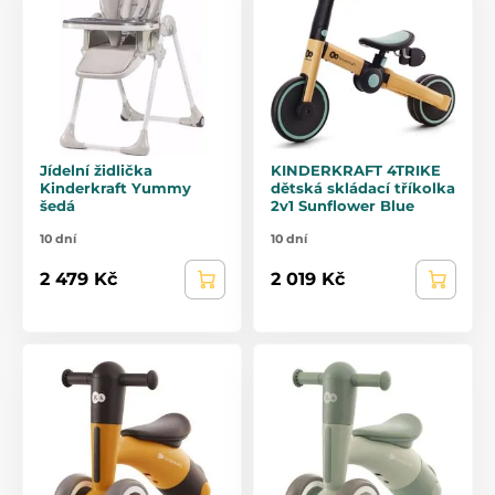
Jídelní židlička
KINDERKRAFT 4TRIKE
Kinderkraft Yummy
dětská skládací tříkolka
šedá
2v1 Sunflower Blue
10 dní
10 dní
2 479 Kč
2 019 Kč