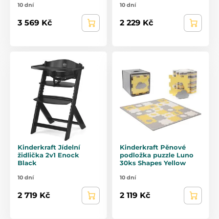
10 dní
10 dní
3 569 Kč
2 229 Kč
Kinderkraft Jídelní
Kinderkraft Pěnové
židlička 2v1 Enock
podložka puzzle Luno
Black
30ks Shapes Yellow
10 dní
10 dní
2 719 Kč
2 119 Kč