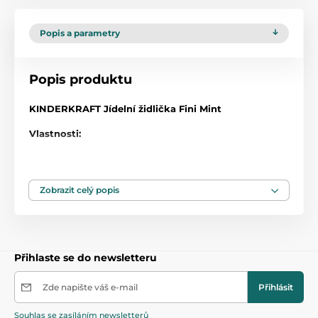
Popis a parametry
Popis produktu
KINDERKRAFT Jídelní židlička Fini Mint
Vlastnosti:
2v1 jídelní židlička a židlička pro starší děti
od chvíle, kdy dítě již sedí samo (kolem 6 měsíce) až
Zobrazit celý popis
do 5 let
nastavitelný, odnímatelný tácek se sundávacím
pultem
5bodové bezpečnostní pásy
Přihlaste se do newsletteru
materiál sedadla ze snadně omyvatelným
povrchem
Zde napište váš e-mail
Přihlásit
praktická podnožka
Souhlas se zasíláním newsletterů