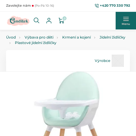
+420 770 330 792
Zavolejte nám
(Po-Pá 10-16)
0
Menu
Úvod
Výbava pro děti
Krmení a kojení
Jídelní židličky
Plastové jídelní židličky
Výrobce