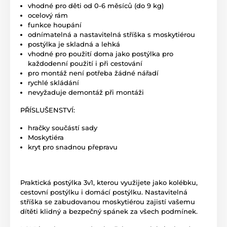
vhodné pro děti od 0-6 měsíců (do 9 kg)
ocelový rám
funkce houpání
odnímatelná a nastavitelná stříška s moskytiérou
postýlka je skladná a lehká
vhodné pro použití doma jako postýlka pro
každodenní použití i při cestování
pro montáž není potřeba žádné nářadí
rychlé skládání
nevyžaduje demontáž při montáži
PŘÍSLUŠENSTVÍ:
hračky součástí sady
Moskytiéra
kryt pro snadnou přepravu
Praktická postýlka 3v1, kterou využijete jako kolébku,
cestovní postýlku i domácí postýlku. Nastavitelná
stříška se zabudovanou moskytiérou zajistí vašemu
dítěti klidný a bezpečný spánek za všech podmínek.