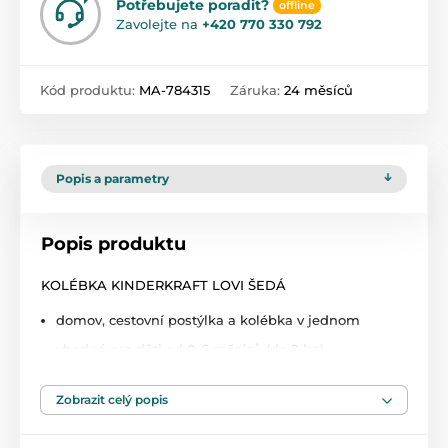
Potřebujete poradit?
offline
Zavolejte na
+420 770 330 792
Kód produktu:
MA-784315
Záruka:
24 měsíců
Popis a parametry
Popis produktu
KOLÉBKA KINDERKRAFT LOVI ŠEDÁ
domov, cestovní postýlka a kolébka v jednom
vhodné pro děti od 0-6 měsíců (do 9 kg)
ocelový rám
Zobrazit celý popis
funkce houpání
odnímatelná a nastavitelná stříška s moskytiérou