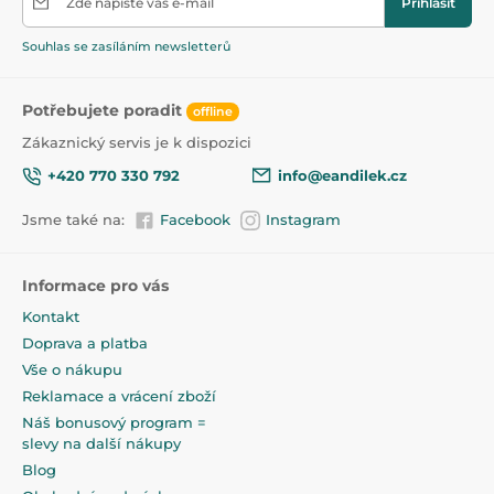
Zde napište váš e-mail
Přihlásit
zpříjemní chvíle vašeho miminka. Je lehký, takže ho
můžete volně přenášet a praktická taška umožňuje
Souhlas se zasíláním newsletterů
skladování a snadný transport.
Potřebujete poradit
offline
Produkt je zařazen v kategoriích
Zákaznický servis je k dispozici
Cestovní postýlky
Dětské postýlky 90x40
+420 770 330 792
info@eandilek.cz
Kolébky
37,5
Jsme také na:
Facebook
Instagram
Informace pro vás
Kontakt
Doprava a platba
Vše o nákupu
Reklamace a vrácení zboží
Náš bonusový program =
slevy na další nákupy
Blog