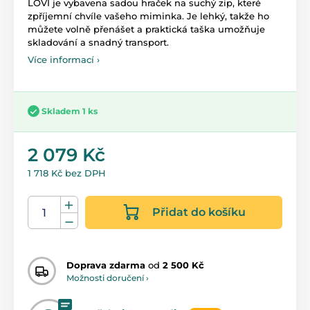
LOVI je vybavena sadou hraček na suchý zip, které
zpříjemní chvíle vašeho miminka. Je lehký, takže ho
můžete volně přenášet a praktická taška umožňuje
skladování a snadný transport.
Více informací ›
Skladem 1 ks
2 079 Kč
1 718 Kč bez DPH
Přidat do košíku
Doprava zdarma
od
2 500 Kč
Možnosti doručení ›