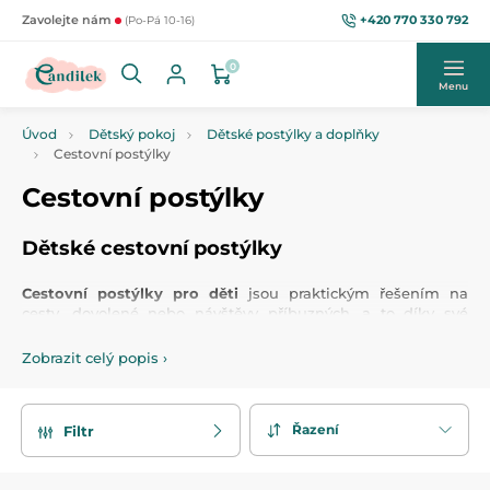
+420 770 330 792
Zavolejte nám
(Po-Pá 10-16)
0
Menu
Úvod
Dětský pokoj
Dětské postýlky a doplňky
Cestovní postýlky
Cestovní postýlky
Dětské cestovní postýlky
Cestovní postýlky pro děti
jsou praktickým řešením na
cesty, dovolené nebo návštěvy příbuzných, a to díky své
skladnosti
a jednoduché manipulaci. Snadno je sbalíte, aniž
by v autě zabraly příliš mnoho místa, a jejich
montáž i
Zobrazit celý popis
›
demontáž
zvládnete během pár okamžiků. Jsou ideální do
kempů, menších ubytovacích jednotek, ale i do
malých
bytů
, kde šetří prostor. Součástí většiny cestovních postýlek
Řazení
Filtr
jsou
dětské matrace
, které poskytují vysoké pohodlí i mimo
domov a
přepravní tašky
, do kterých postýlku pohodlně
složíte.