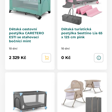
Dětská cestovní
Dětská turistická
postýlka CARETERO
postýlka Sesttino Lia 65
ESTI se stahovací
x 125 cm pink
bočnicí mint
10 dní
10 dní
2 329 Kč
0 Kč