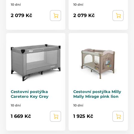
10 dní
10 dní
2 079 Kč
2 079 Kč
Cestovní postýlka
Cestovní postýlka Milly
Caretero Key Grey
Mally Mirage pink lion
10 dní
10 dní
1 669 Kč
1 925 Kč