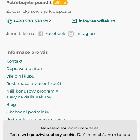
Potřebujete poradit
offline
Zákaznický servis je k dispozici
+420 770 330 792
info@eandilek.cz
Jsme také na:
Facebook
Instagram
Informace pro vás
Kontakt
Doprava a platba
Vše o nákupu
Reklamace a vrácení zboží
Náš bonusový program =
slevy na další nákupy
Blog
Obchodní podmínky
Podmínky ochrany osobních
údajů
Na vašem soukromí nám záleží
Na pečlivé zabalení klademe
Tento web používá soubory cookie. Dalším procházením tohoto
maximální důraz