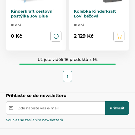
Kinderkraft cestovní
Kolébka Kinderkraft
postýlka Joy Blue
Lovi béžová
10 dní
10 dní
0 Kč
2 129 Kč
Už jste viděli 16 produktů z 16.
1
Přihlaste se do newsletteru
Zde napište váš e-mail
Přihlásit
Souhlas se zasíláním newsletterů