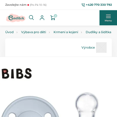
+420 770 330 792
Zavolejte nám
(Po-Pá 10-16)
0
Menu
Úvod
Výbava pro děti
Krmení a kojení
Dudlíky a šidítka
Výrobce