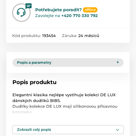
Potřebujete poradit?
offline
Zavolejte na
+420 770 330 792
Kód produktu:
193454
Záruka:
24 měsíců
Popis a parametry
Popis produktu
Elegantní klasika nejlépe vystihuje kolekci DE LUX
dánských dudlíků BIBS.
Dudlíky kolekce DE LUX mají silikonovou přísavnou
koncovku.
Jsou vyrobeny z antialergického silikonu, jsou zcela
bezpečné pro nejmenší.
Výrobek je vhodný pro vysokoteplotní sterilizaci.
Zobrazit celý popis