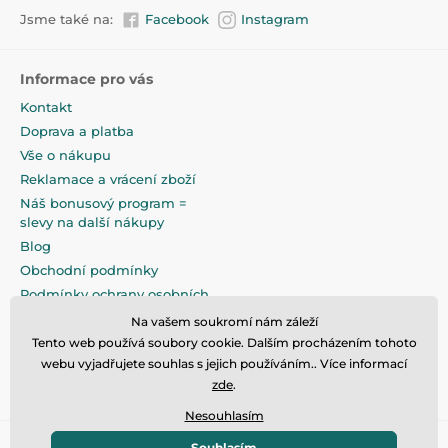
Jsme také na:
Facebook
Instagram
Informace pro vás
Kontakt
Doprava a platba
Vše o nákupu
Reklamace a vrácení zboží
Náš bonusový program =
slevy na další nákupy
Blog
Obchodní podmínky
Podmínky ochrany osobních
údajů
Na vašem soukromí nám záleží
Na pečlivé zabalení klademe
Tento web používá soubory cookie. Dalším procházením tohoto
maximální důraz
webu vyjadřujete souhlas s jejich používáním.. Více informací
zde
.
Nesouhlasím
Souhlasím