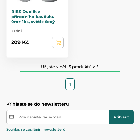
BIBS Dudlík z
přírodního kaučuku
0m+ 1ks, světle šedý
10 dní
209 Kč
Už jste viděli 5 produktů z 5.
1
Přihlaste se do newsletteru
Zde napište váš e-mail
Přihlásit
Souhlas se zasíláním newsletterů