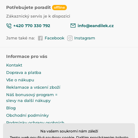
Potřebujete poradit
offline
Zákaznický servis je k dispozici
+420 770 330 792
info@eandilek.cz
Jsme také na:
Facebook
Instagram
Informace pro vás
Kontakt
Doprava a platba
Vše o nákupu
Reklamace a vrácení zboží
Náš bonusový program =
slevy na další nákupy
Blog
Obchodní podmínky
Podmínky ochrany osobních
údajů
Na vašem soukromí nám záleží
Na pečlivé zabalení klademe
Tento web používá soubory cookie. Dalším procházením tohoto