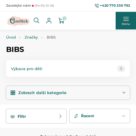
+420 770 330 792
Zavolejte nám
(Po-Pá 10-16)
0
Menu
Úvod
Značky
BIBS
BIBS
Výbava pro děti
5
Zobrazit další kategorie
Řazení
Filtr