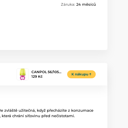
Záruka:
24 měsíců
CANPOL 56/105…
K nákupu
129 Kč
Je zvláště užitečná, když přecházíte z konzumace
 která chrání síťovinu před nečistotami.