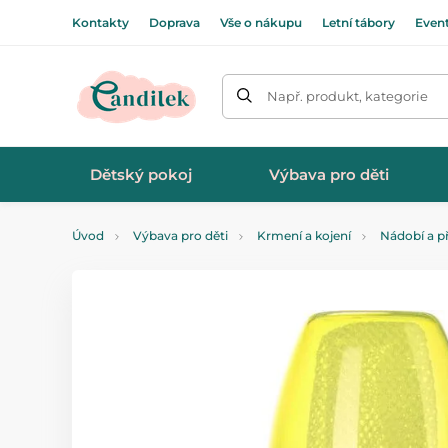
Kontakty
Doprava
Vše o nákupu
Letní tábory
Even
Např. produkt, kategorie
Dětský pokoj
Výbava pro děti
Úvod
Výbava pro děti
Krmení a kojení
Nádobí a p