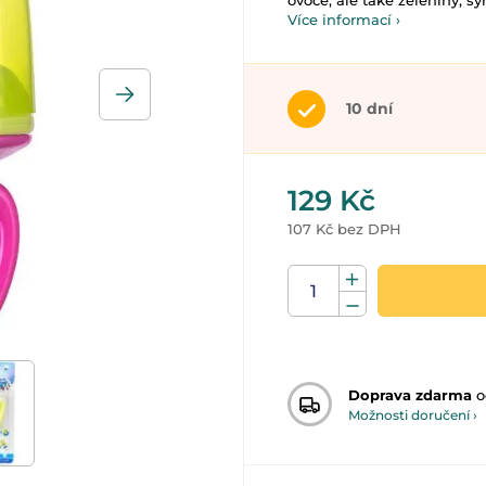
ovoce, ale také zeleniny, sýr
Více informací ›
10 dní
129 Kč
107 Kč bez DPH
Doprava zdarma
o
Možnosti doručení ›