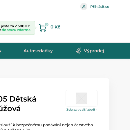
Přihlásit se
0
ještě za
2 500 Kč
0 Kč
te
dopravu zdarma
y
Autosedačky
Výprodej
05 Dětská
růžová
Zobrazit další zboží ›
s slouží k bezpečnému podávání nejen čerstvého