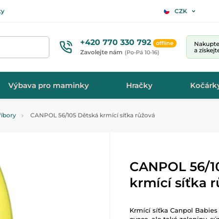
ty
CZK
+420 770 330 792
offline
Nakupte 
a získej
Zavolejte nám
(Po-Pá 10-16)
Výbava pro maminky
Hračky
Kočárk
říbory
CANPOL 56/105 Dětská krmící síťka růžová
CANPOL 56/1
krmící síťka 
Krmící síťka Canpol Babie