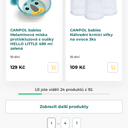
CANPOL babies
CANPOL babies
Melaminová miska
Náhradní krmící síťky
protiskluzová s oušky
na ovoce 3ks
HELLO LITTLE 490 ml
zelená
10 dní
10 dní
129 Kč
109 Kč
Už jste viděli 24 produktů z 92.
Zobrazit další produkty
…
1
4