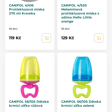
CANPOL 4/416
CANPOL 4/520
Protiskluzová miska
Melaminová
270 ml Krowka
protiskluzová miska s
ušima Hello Little
orange
10 dní
10 dní
119 Kč
129 Kč
CANPOL 56/105 Dětská
CANPOL 56/105 Dětská
krmící síťka růžová
krmící síťka zelená