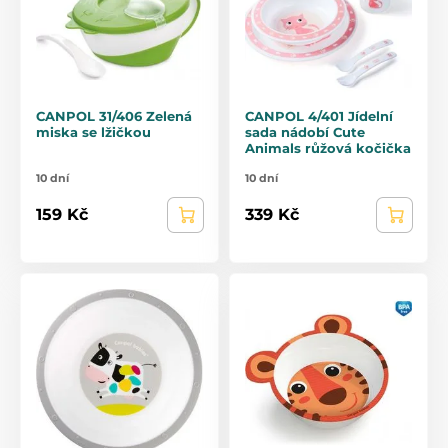
CANPOL 31/406 Zelená
CANPOL 4/401 Jídelní
miska se lžičkou
sada nádobí Cute
Animals růžová kočička
10 dní
10 dní
159 Kč
339 Kč