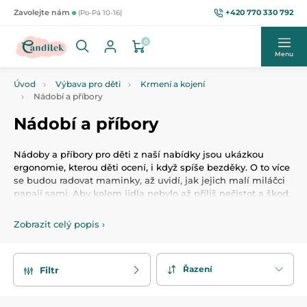
+420 770 330 792
Zavolejte nám
(Po-Pá 10-16)
0
Menu
Úvod
Výbava pro děti
Krmení a kojení
Nádobí a příbory
Nádobí a příbory
Nádoby a příbory pro děti z naší nabídky jsou ukázkou
ergonomie, kterou děti ocení, i když spíše bezděky. O to více
se budou radovat maminky, až uvidí, jak jejich malí miláčci
papají sami. Aby kolem jídla nebylo až příliš nečistot a škod,
můžete si zvolit speciální mističky, nebo rovnou celé sady.
Zobrazit celý popis
›
Řazení
Filtr