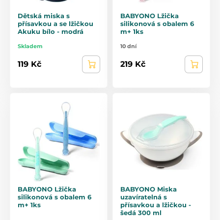
Dětská miska s
BABYONO Lžička
přísavkou a se lžičkou
silikonová s obalem 6
Akuku bílo - modrá
m+ 1ks
Skladem
10 dní
119 Kč
219 Kč
BABYONO Lžička
BABYONO Miska
silikonová s obalem 6
uzavíratelná s
m+ 1ks
přísavkou a lžičkou -
šedá 300 ml