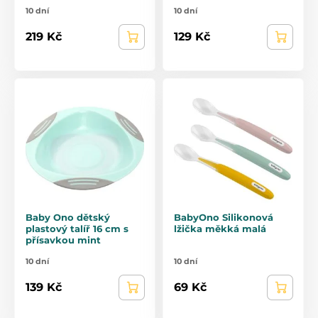
10 dní
10 dní
219 Kč
129 Kč
Baby Ono dětský
BabyOno Silikonová
plastový talíř 16 cm s
lžička měkká malá
přísavkou mint
10 dní
10 dní
139 Kč
69 Kč