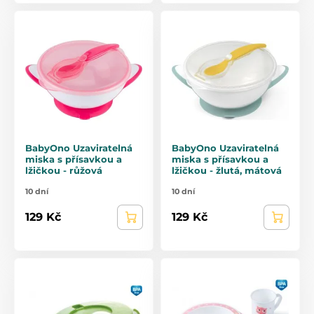
BabyOno Uzaviratelná
BabyOno Uzaviratelná
miska s přísavkou a
miska s přísavkou a
lžičkou - růžová
lžičkou - žlutá, mátová
10 dní
10 dní
129 Kč
129 Kč