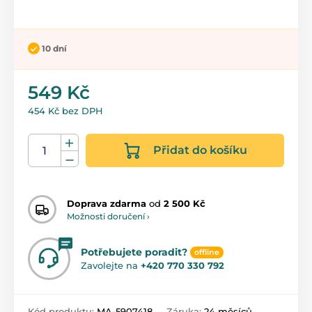
10 dní
549 Kč
454 Kč bez DPH
Přidat do košíku
Doprava zdarma
od
2 500 Kč
Možnosti doručení ›
Potřebujete poradit?
offline
Zavolejte na
+420 770 330 792
Kód produktu:
MA-5907418
Záruka:
24 měsíců