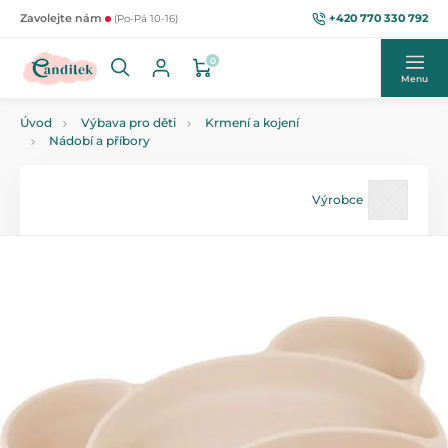
+420 770 330 792
Zavolejte nám
(Po-Pá 10-16)
0
Menu
Úvod
Výbava pro děti
Krmení a kojení
Nádobí a příbory
Výrobce