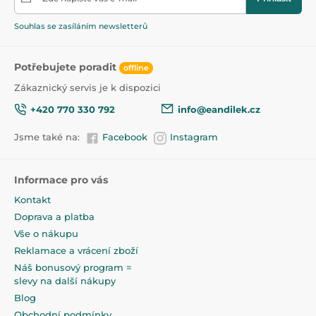
vyroben ze 100% vysoce kvalitního potravinářského
silikonu. Čtyři přihrádky usnadňují porcování a třídění
Souhlas se zasíláním newsletterů
různých pokrmů, což povzbuzuje miminko, aby
zkoušelo nové chutě a jedlo samo. Silikonové nádobí
je flexibilní, odolné a nerozbitné, což je pro malé děti
Potřebujete poradit
offline
velmi důležité. Lze mýt v myčce a ohřívat v mikrovlnné
troubě.
Zákaznický servis je k dispozici
+420 770 330 792
info@eandilek.cz
Talíř Canpol babies s přísavkou MEDVÍDEK je z
Jsme také na:
Facebook
Instagram
osvědčených a bezpečných materiálů. Vyrobeno bez
BPA, PVC, ftalátů nebo jiných škodlivých látek. Má
všechny potřebné testy a příslušné certifikáty. Talíř
Canpol babies s přísavkou MEDVÍDEK je dostupný ve
Informace pro vás
třech barvách. Doplňte sadu nádobí pro vaše
Kontakt
nejmenší o další potřebné prvky a vytvořte si vlastní
Doprava a platba
jedinečnou kolekci.
Vše o nákupu
Ideální pro první příkrmy dítěte, také s metodou BLW.
Reklamace a vrácení zboží
Náš bonusový program =
Speciální přísavka zabraňuje převrácení a odhození
slevy na další nákupy
talíře.
Blog
Praktický - lze mýt v myčce a ohřívat v mikrovlnné
Obchodní podmínky