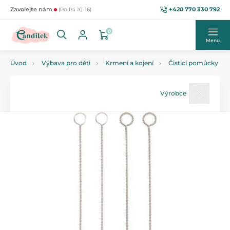
+420 770 330 792
Zavolejte nám
(Po-Pá 10-16)
0
Menu
Úvod
Výbava pro děti
Krmení a kojení
Čisticí pomůcky
Výrobce