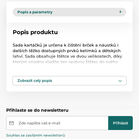
Popis a parametry
Popis produktu
Sada kartáčků je určena k čištění brček a náustků i
dalších těžko dostupných prvků kelímků a dětských
lahví. Sada obsahuje štětce ve dvou velikostech, díky
kterým snadno sladíte ten správný štětec do svého
kelímku. Štětiny kartáčů jsou vyrobeny z plastu, který
nepoškrábe povrch.
Zobrazit celý popis
Produkt je zařazen v kategoriích
Čisticí pomůcky
47,5
Přihlaste se do newsletteru
Zde napište váš e-mail
Přihlásit
Souhlas se zasíláním newsletterů