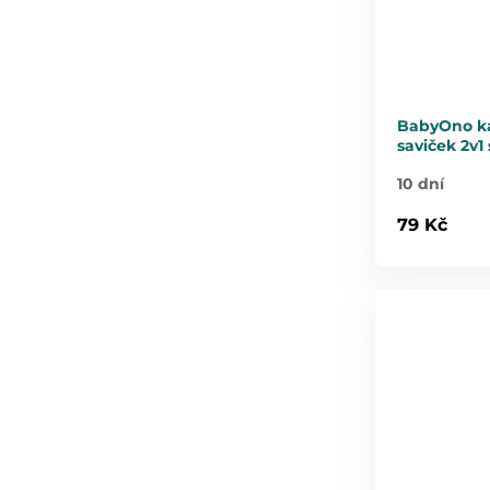
BabyOno kar
saviček 2v1
10 dní
79 Kč