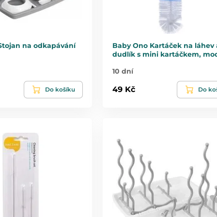
tojan na odkapávání
Baby Ono Kartáček na láhev 
dudlík s mini kartáčkem, mo
10 dní
49 Kč
Do košíku
Do ko