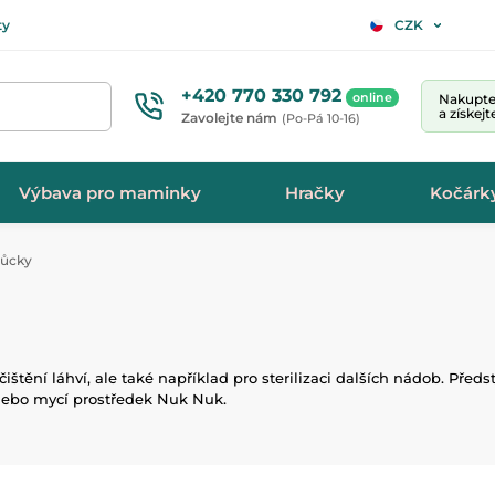
ty
CZK
+420 770 330 792
online
Nakupte 
a získej
Zavolejte nám
(Po-Pá 10-16)
Výbava pro maminky
Hračky
Kočárk
můcky
štění láhví, ale také například pro sterilizaci dalších nádob. Před
 nebo mycí prostředek Nuk Nuk.