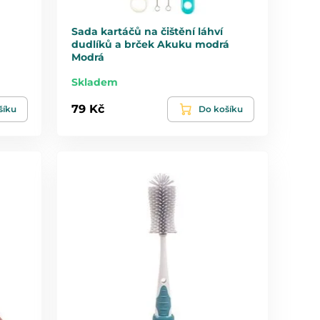
Sada kartáčů na čištění láhví
dudlíků a brček Akuku modrá
Modrá
Skladem
79 Kč
šíku
Do košíku