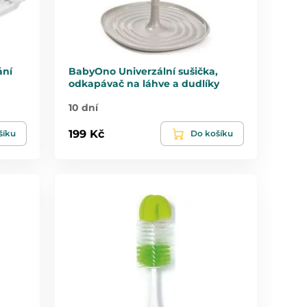
ání
BabyOno Univerzální sušička,
odkapávač na láhve a dudlíky
10 dní
199 Kč
šíku
Do košíku