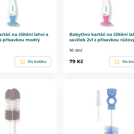
táč na čištění lahví a
BabyOno kartáč na čištění la
 s přísavkou modrý
saviček 2v1 s přísavkou růžov
10 dní
79 Kč
Do košíku
Do ko