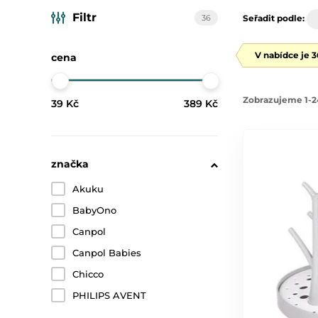
Filtr
36
Seřadit podle:
V nabídce je 
cena
Zobrazujeme 1-2
39 Kč
389 Kč
značka
Akuku
BabyOno
Canpol
Canpol Babies
Chicco
PHILIPS AVENT