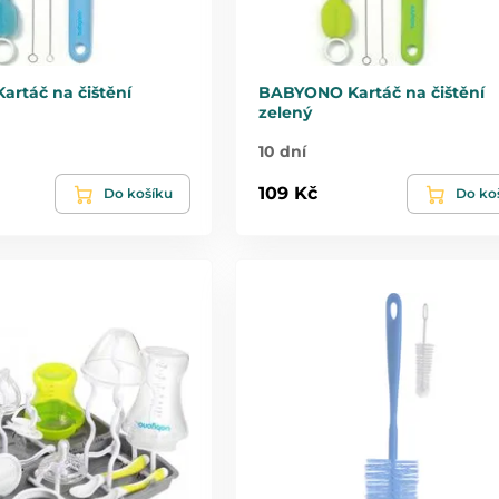
rtáč na čištění
BABYONO Kartáč na čištění
zelený
10 dní
109 Kč
Do košíku
Do ko