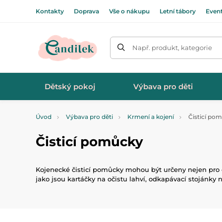
Kontakty
Doprava
Vše o nákupu
Letní tábory
Even
Např. produkt, kategorie
Dětský pokoj
Výbava pro děti
Úvod
Výbava pro děti
Krmení a kojení
Čisticí po
Čisticí pomůcky
Kojenecké čisticí pomůcky mohou být určeny nejen pro či
jako jsou kartáčky na očistu lahví, odkapávací stojánky