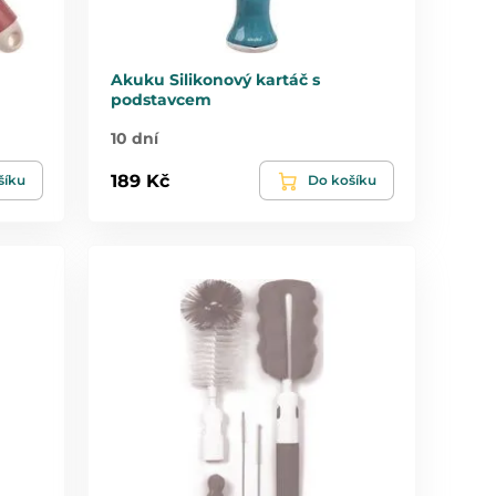
Akuku Silikonový kartáč s
podstavcem
10 dní
189 Kč
šíku
Do košíku