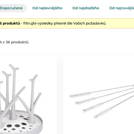
Doporučené
Od nejlevnějšího
Od nejdražšího
Od nejnovějš
36 produktů
- filtrujte výsledky přesně dle Vašich požadavků.
4 z 36 produktů