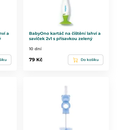
hví a
BabyOno kartáč na čištění lahví a
ý
saviček 2v1 s přísavkou zelený
10 dní
79 Kč
šíku
Do košíku