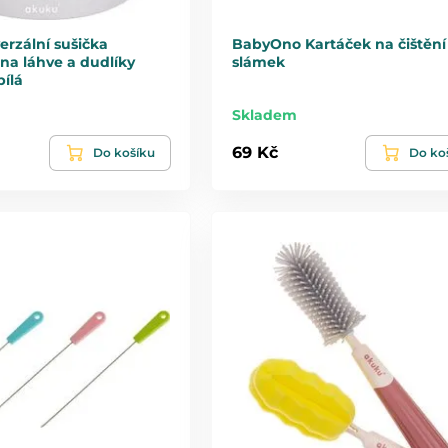
rzální sušička
BabyOno Kartáček na čištění
na láhve a dudlíky
slámek
ílá
Skladem
69 Kč
Do košíku
Do ko