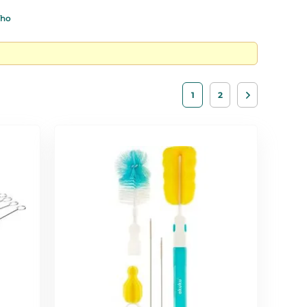
ího
1
2