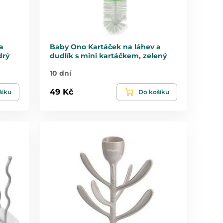
a
Baby Ono Kartáček na láhev a
drý
dudlík s mini kartáčkem, zelený
10 dní
49 Kč
šíku
Do košíku