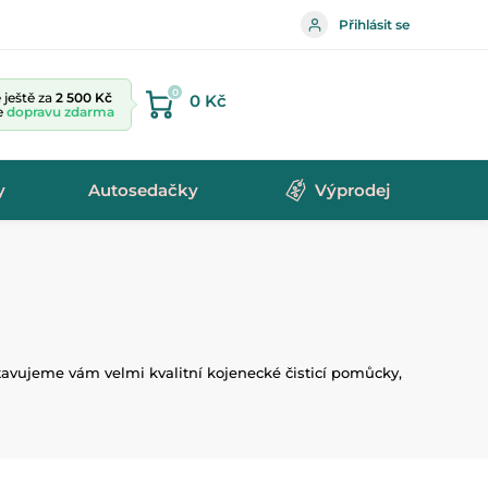
Přihlásit se
0
ještě za
2 500 Kč
0 Kč
te
dopravu zdarma
y
Autosedačky
Výprodej
stavujeme vám velmi kvalitní kojenecké čisticí pomůcky,