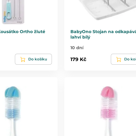
ousátko Ortho žluté
BabyOno Stojan na odkapáv
lahví bílý
10 dní
179 Kč
Do košíku
Do ko