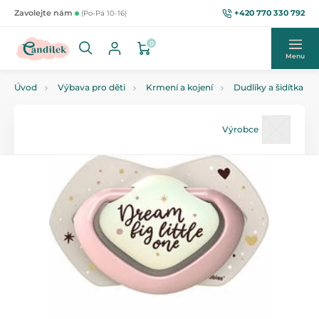
+420 770 330 792
Zavolejte nám
(Po-Pá 10-16)
0
Menu
Úvod
Výbava pro děti
Krmení a kojení
Dudlíky a šidítka
Výrobce