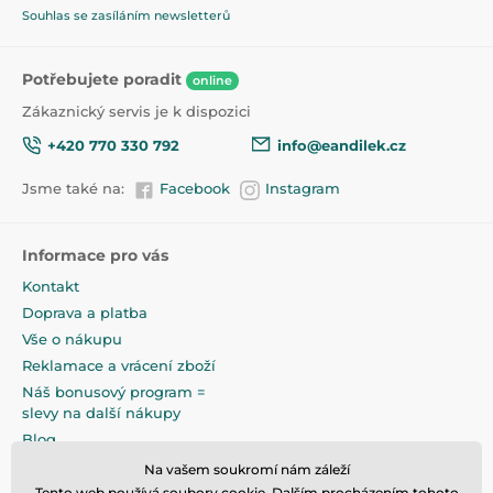
Souhlas se zasíláním newsletterů
Potřebujete poradit
online
Zákaznický servis je k dispozici
+420 770 330 792
info@eandilek.cz
Jsme také na:
Facebook
Instagram
Informace pro vás
Kontakt
Doprava a platba
Vše o nákupu
Reklamace a vrácení zboží
Náš bonusový program =
slevy na další nákupy
Blog
Obchodní podmínky
Na vašem soukromí nám záleží
Podmínky ochrany osobních
Tento web používá soubory cookie. Dalším procházením tohoto