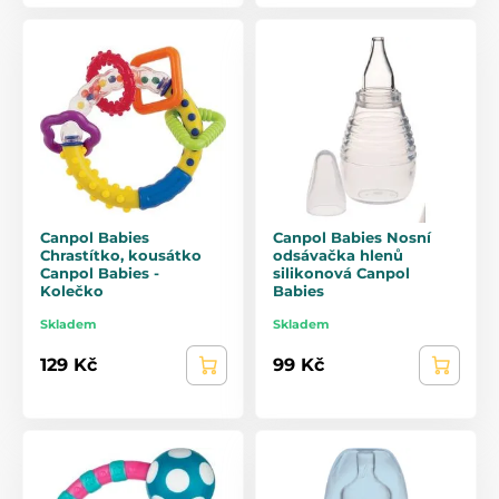
Canpol Babies
Canpol Babies Nosní
Chrastítko, kousátko
odsávačka hlenů
Canpol Babies -
silikonová Canpol
Kolečko
Babies
Skladem
Skladem
129 Kč
99 Kč