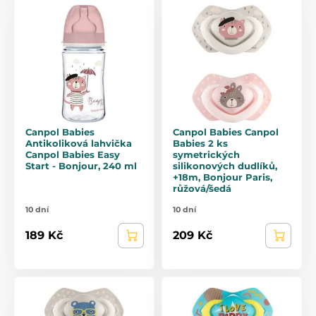
Canpol Babies
Canpol Babies Canpol
Antikoliková lahvička
Babies 2 ks
Canpol Babies Easy
symetrických
Start - Bonjour, 240 ml
silikonových dudlíků,
+18m, Bonjour Paris,
růžová/šedá
10 dní
10 dní
189 Kč
209 Kč