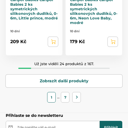
Babies 2 ks
Babies 2 ks
symetrických
symetrických
silikonových dudlíků, 0-
silikonových dudlíků, 0-
6m, Little prince, modré
6m, Neon Love Baby,
modré
10 dní
10 dní
209 Kč
179 Kč
Už jste viděli 24 produktů z 167.
Zobrazit další produkty
…
1
7
Přihlaste se do newsletteru
Zde napište váš e-mail
Přihlásit