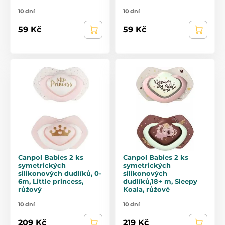
10 dní
10 dní
59 Kč
59 Kč
Canpol Babies 2 ks
Canpol Babies 2 ks
symetrických
symetrických
silikonových dudlíků, 0-
silikonových
6m, Little princess,
dudlíků,18+ m, Sleepy
růžový
Koala, růžové
10 dní
10 dní
209 Kč
219 Kč