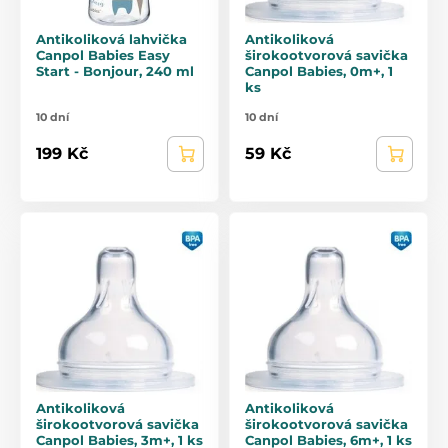
Antikoliková lahvička
Antikoliková
Canpol Babies Easy
širokootvorová savička
Start - Bonjour, 240 ml
Canpol Babies, 0m+, 1
ks
10 dní
10 dní
199 Kč
59 Kč
Antikoliková
Antikoliková
širokootvorová savička
širokootvorová savička
Canpol Babies, 3m+, 1 ks
Canpol Babies, 6m+, 1 ks