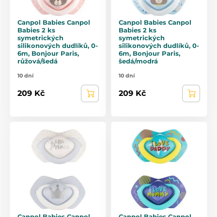
Canpol Babies Canpol
Canpol Babies Canpol
Babies 2 ks
Babies 2 ks
symetrických
symetrických
silikonových dudlíků, 0-
silikonových dudlíků, 0-
6m, Bonjour Paris,
6m, Bonjour Paris,
růžová/šedá
šedá/modrá
10 dní
10 dní
209 Kč
209 Kč
Canpol Babies Canpol
Canpol Babies Canpol