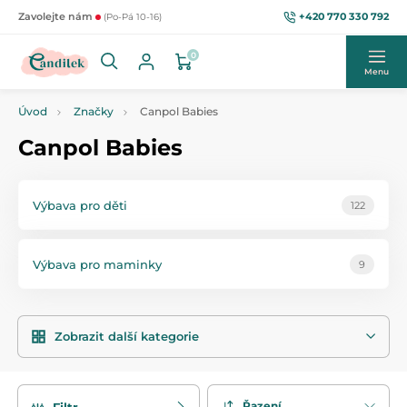
+420 770 330 792
Zavolejte nám
(Po-Pá 10-16)
0
Menu
Úvod
Značky
Canpol Babies
Canpol Babies
Výbava pro děti
122
Výbava pro maminky
9
Zobrazit další kategorie
Řazení
Filtr