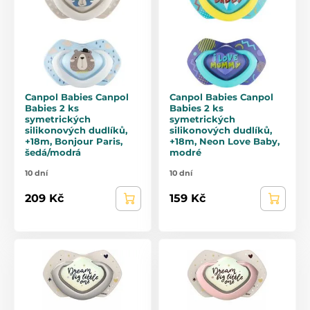
Canpol Babies Canpol
Canpol Babies Canpol
Babies 2 ks
Babies 2 ks
symetrických
symetrických
silikonových dudlíků,
silikonových dudlíků,
+18m, Bonjour Paris,
+18m, Neon Love Baby,
šedá/modrá
modré
10 dní
10 dní
209 Kč
159 Kč