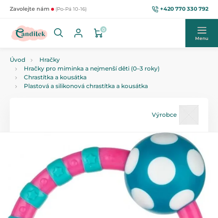
+420 770 330 792
Zavolejte nám
(Po-Pá 10-16)
0
Menu
Úvod
Hračky
Hračky pro miminka a nejmenší děti (0–3 roky)
Chrastítka a kousátka
Plastová a silikonová chrastítka a kousátka
Výrobce