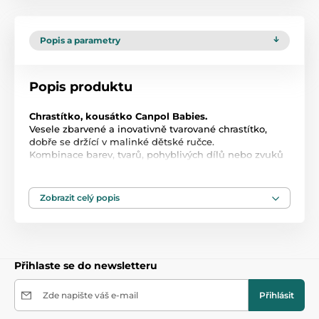
Popis a parametry
Popis produktu
Chrastítko, kousátko Canpol Babies.
Vesele zbarvené a inovativně tvarované chrastítko,
dobře se držící v malinké dětské ručce.
Kombinace barev, tvarů, pohyblivých dílů nebo zvuků
v chrastítku podporují dětskou zvídavost a aktivitu.
Chrastítko je vyrobeno z bezpečných materiálů, bez
ostrých hran.
Zobrazit celý popis
Rozměry:
cca 11 x 11 cm.
Produkt je zařazen v kategoriích
Přihlaste se do newsletteru
Plastová a silikonová chrastítka a kousátka
Zde napište váš e-mail
47,5
Přihlásit