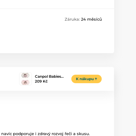
Záruka:
24 měsíců
Canpol Babies…
K nákupu
209 Kč
avíc podporuje i zdravý rozvoj řeči a skusu.