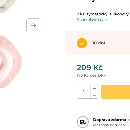
2 ks, symetrický, silikonový
Více informací ›
10 dní
209 Kč
173 Kč bez DPH
Doprava zdarma
o
Možnosti doručení ›