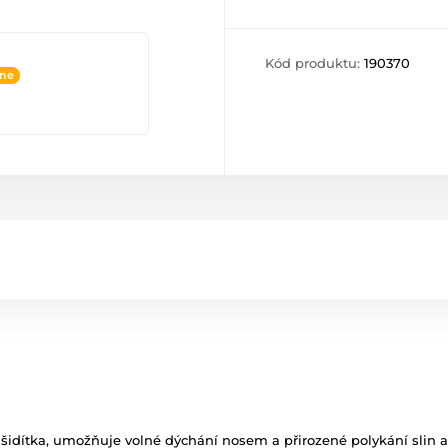
Kód produktu:
190370
ine
šidítka, umožňuje volné dýchání nosem a přirozené polykání slin a n