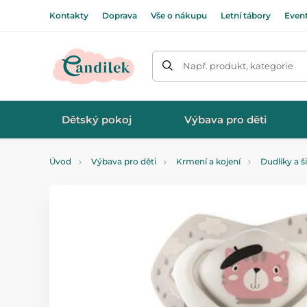
Kontakty
Doprava
Vše o nákupu
Letní tábory
Even
Např. produkt, kategorie
Dětský pokoj
Výbava pro děti
Úvod
Výbava pro děti
Krmení a kojení
Dudlíky a š