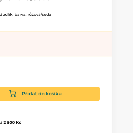
 dudlík, barva: růžová/šedá
Přidat do košíku
d
2 500 Kč