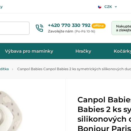
ty
CZK
+420 770 330 792
offline
Nakupte 
a získej
Zavolejte nám
(Po-Pá 10-16)
Výbava pro maminky
Hračky
Kočárk
idítka
Canpol Babies Canpol Babies 2 ks symetrických silikonových dudl
Canpol Babie
Babies 2 ks s
silikonových 
Bonjour Paris