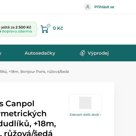
Přihlásit se
0
ještě za
2 500 Kč
0 Kč
te
dopravu zdarma
y
Autosedačky
Výprodej
íků, +18m, Bonjour Paris, růžová/šedá
s Canpol
ymetrických
Zobrazit další zboží ›
dudlíků, +18m,
, růžová/šedá