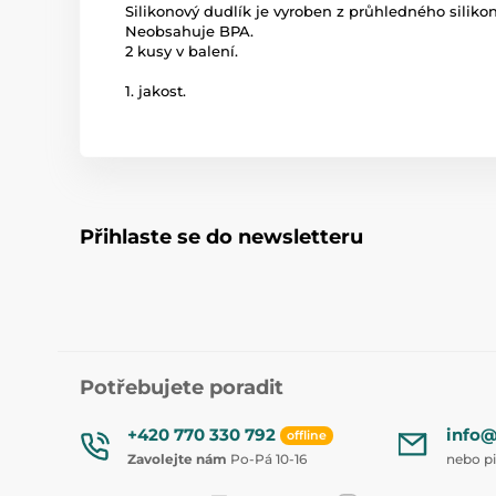
Silikonový dudlík je vyroben z průhledného silikon
Neobsahuje BPA.
2 kusy v balení.
1. jakost.
Přihlaste se do newsletteru
Potřebujete poradit
+420 770 330 792
info@
offline
Zavolejte nám
Po-Pá 10-16
nebo p