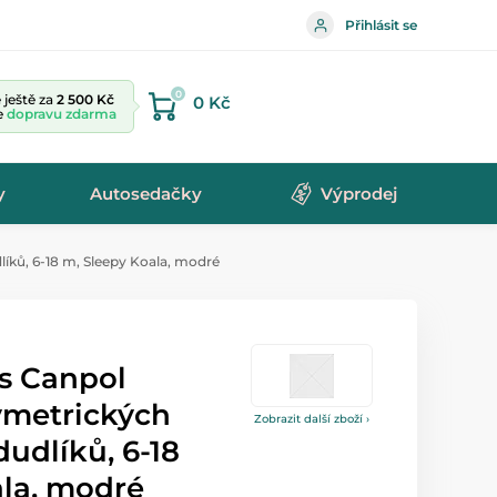
Přihlásit se
0
ještě za
2 500 Kč
0 Kč
te
dopravu zdarma
y
Autosedačky
Výprodej
íků, 6-18 m, Sleepy Koala, modré
s Canpol
ymetrických
Zobrazit další zboží ›
dudlíků, 6-18
ala, modré