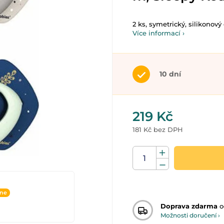
2 ks, symetrický, silikonový
Více informací ›
10 dní
219 Kč
181 Kč bez DPH
ine
Doprava zdarma
o
Možnosti doručení ›