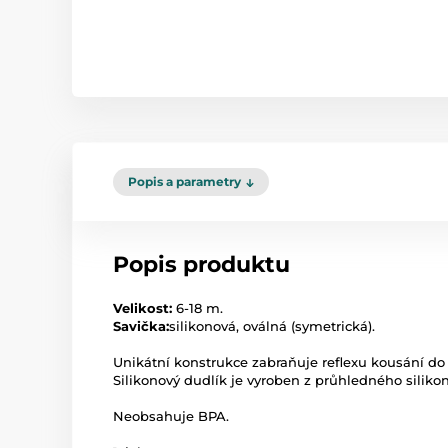
Popis a parametry
Popis produktu
Velikost:
6-18 m.
Savička:
silikonová, oválná (symetrická).
Unikátní konstrukce zabraňuje reflexu kousání do 
Silikonový dudlík je vyroben z průhledného silikonu
Neobsahuje BPA.