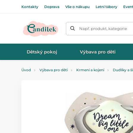
Kontakty
Doprava
Vše o nákupu
Letní tábory
Even
Např. produkt, kategorie
Dětský pokoj
Výbava pro děti
Úvod
Výbava pro děti
Krmení a kojení
Dudlíky a š