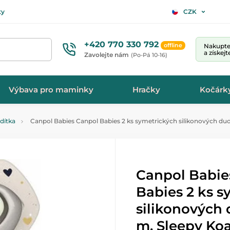
ty
CZK
+420 770 330 792
offline
Nakupte 
a získej
Zavolejte nám
(Po-Pá 10-16)
Výbava pro maminky
Hračky
Kočárk
idítka
Canpol Babies Canpol Babies 2 ks symetrických silikonových dudl
Canpol Babie
Babies 2 ks s
silikonových 
m, Sleepy Ko