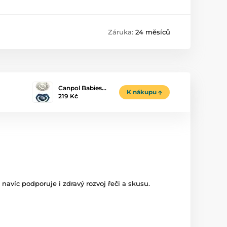
Záruka:
24 měsíců
Canpol Babies…
K nákupu
219 Kč
avíc podporuje i zdravý rozvoj řeči a skusu.