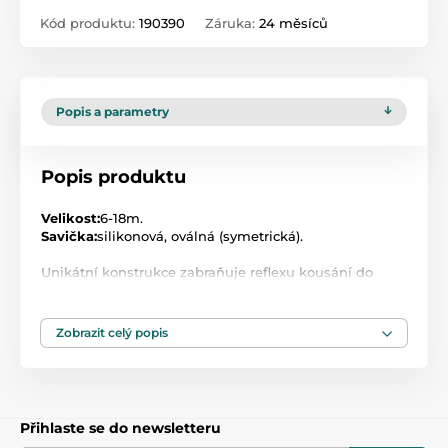
Kód produktu:
190390
Záruka:
24 měsíců
Popis a parametry
Popis produktu
Velikost:
6-18m.
Savička:
silikonová, oválná (symetrická).
Unikátní konstrukce zabraňuje reflexu kousání do
šidítka, umožňuje volné dýchání nosem a přirozené
polykání slin a navíc podporuje i zdravý rozvoj řeči a
skusu.
Zobrazit celý popis
Silikonový dudlík je vyroben z průhledného silikonu,
který je zcela bez chuti a zápachu.
Neobsahuje BPA.
2 kusy v balení.
Přihlaste se do newsletteru
1. jakost.