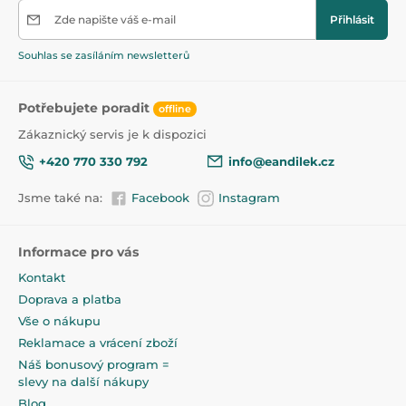
Zde napište váš e-mail
Přihlásit
Produkt je zařazen v kategoriích
Souhlas se zasíláním newsletterů
Dudlíky a šidítka
47,5
Potřebujete poradit
offline
Zákaznický servis je k dispozici
+420 770 330 792
info@eandilek.cz
Jsme také na:
Facebook
Instagram
Informace pro vás
Kontakt
Doprava a platba
Vše o nákupu
Reklamace a vrácení zboží
Náš bonusový program =
slevy na další nákupy
Blog