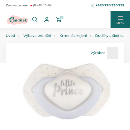
+420 770 330 792
Zavolejte nám
(Po-Pá 10-16)
0
Menu
Úvod
Výbava pro děti
Krmení a kojení
Dudlíky a šidítka
Výrobce