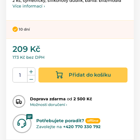
2 ks, symetrický, silikonový dudlík, barva: bílá/modrá
Více informací ›
10 dní
209 Kč
173 Kč bez DPH
Přidat do košíku
Doprava zdarma
od
2 500 Kč
Možnosti doručení ›
Potřebujete poradit?
offline
Zavolejte na
+420 770 330 792