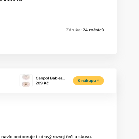
Záruka:
24 měsíců
Canpol Babies…
K nákupu
209 Kč
avíc podporuje i zdravý rozvoj řeči a skusu.