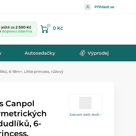
Přihlásit se
0
ještě za
2 500 Kč
0 Kč
te
dopravu zdarma
y
Autosedačky
Výprodej
ků, 6-18m+, Little princess, růžový
s Canpol
ymetrických
Zobrazit další zboží ›
dudlíků, 6-
rincess,