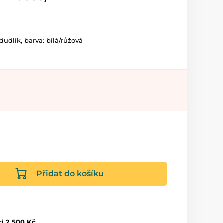
 dudlík, barva: bílá/růžová
Přidat do košíku
d
2 500 Kč