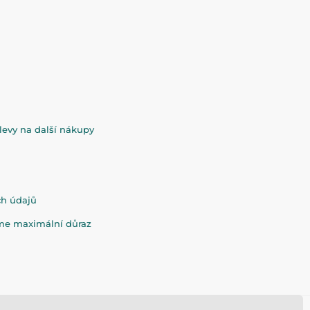
evy na další nákupy
ch údajů
eme maximální důraz