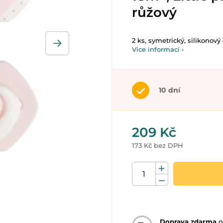
růžový
2 ks, symetrický, silikonový
Více informací ›
10 dní
209 Kč
173 Kč bez DPH
Doprava zdarma
o