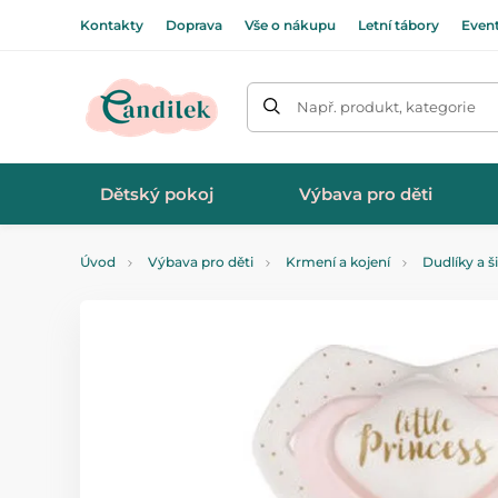
Kontakty
Doprava
Vše o nákupu
Letní tábory
Even
Např. produkt, kategorie
Dětský pokoj
Výbava pro děti
Úvod
Výbava pro děti
Krmení a kojení
Dudlíky a š