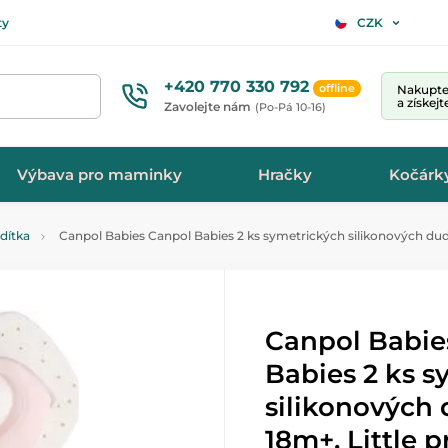
ty
CZK
+420 770 330 792
offline
Nakupte 
a získej
Zavolejte nám
(Po-Pá 10-16)
Výbava pro maminky
Hračky
Kočárk
idítka
Canpol Babies Canpol Babies 2 ks symetrických silikonových dudlí
Canpol Babie
Babies 2 ks s
silikonových 
18m+, Little p