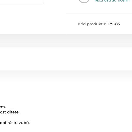
Možnosti doručení ›
Kód produktu:
175283
em.
ost dítěte.
obí růstu zubů.