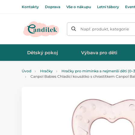
Kontakty
Doprava
Vše o nákupu
Letní tábory
Even
Např. produkt, kategorie
Dětský pokoj
Výbava pro děti
Úvod
Hračky
Hračky pro miminka a nejmenší děti (0–3
Canpol Babies Chladící kousátko s chrastítkem Canpol Ba