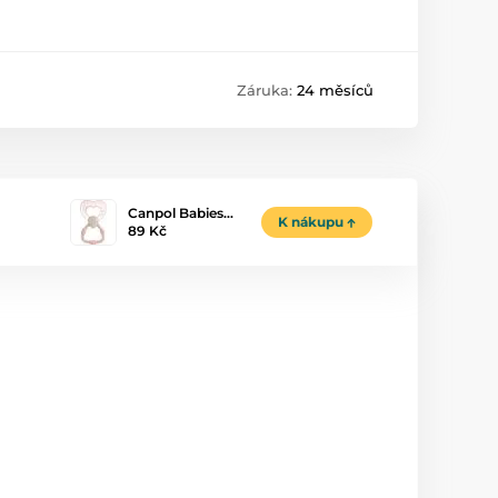
Záruka:
24 měsíců
Canpol Babies…
K nákupu
89 Kč