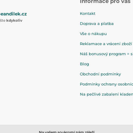
Informace pro vás
eandilek.cz
Kontakt
ište
kdykoliv
Doprava a platba
Vše o nákupu
Reklamace a vrácení zboží
Náš bonusový program = sl
Blog
Obchodní podmínky
Podmínky ochrany osobní
Na pečlivé zabalení klad
Na vašem soukromí nám záleží