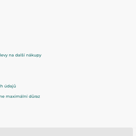
evy na další nákupy
ch údajů
eme maximální důraz