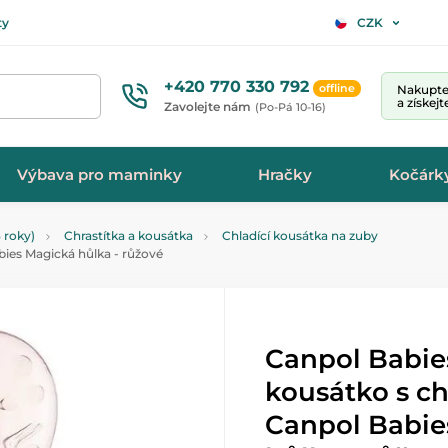
ty
CZK
+420 770 330 792
offline
Nakupte 
a získej
Zavolejte nám
(Po-Pá 10-16)
Výbava pro maminky
Hračky
Kočárk
 roky)
Chrastítka a kousátka
Chladící kousátka na zuby
bies Magická hůlka - růžové
Canpol Babie
kousátko s c
Canpol Babie