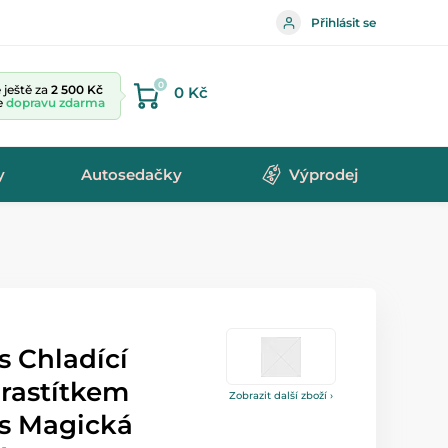
Přihlásit se
0
ještě za
2 500 Kč
0 Kč
te
dopravu zdarma
y
Autosedačky
Výprodej
s Chladící
hrastítkem
Zobrazit další zboží ›
s Magická