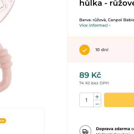
hůlka - růžov
Barva: růžová, Canpol Babi
Více informací ›
10 dní
89 Kč
74 Kč bez DPH
ine
Doprava zdarma
o