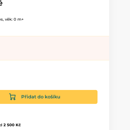
é
es, věk: 0 m+
Přidat do košíku
d
2 500 Kč