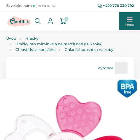
+420 770 330 792
Zavolejte nám
(Po-Pá 10-16)
0
Menu
Úvod
Hračky
Hračky pro miminka a nejmenší děti (0–3 roky)
Chrastítka a kousátka
Chladící kousátka na zuby
Výrobce