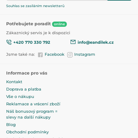
Souhlas se zasíláním newsletterů
Produkt je zařazen v kategoriích
Potřebujete poradit
online
Chladící kousátka na zuby
47,5
Zákaznický servis je k dispozici
+420 770 330 792
info@eandilek.cz
Jsme také na:
Facebook
Instagram
Informace pro vás
Kontakt
Doprava a platba
Vše o nákupu
Reklamace a vrácení zboží
Náš bonusový program =
slevy na další nákupy
Blog
Obchodní podmínky