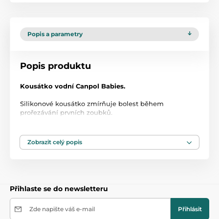
Popis a parametry
Popis produktu
Kousátko vodní Canpol Babies.
Silikonové kousátko zmírňuje bolest během
prořezávání prvních zoubků.
Speciálně tvarovaný povrch zajistí jemnou masáž
dásní.
Ideální velikost pro dětské ručičky.
Zobrazit celý popis
Neobsahuje BPA.
Vhodné pro děti od narození 0m+.
Přihlaste se do newsletteru
Rozměry:
10 cm.
1. jakost.
Zde napište váš e-mail
Přihlásit