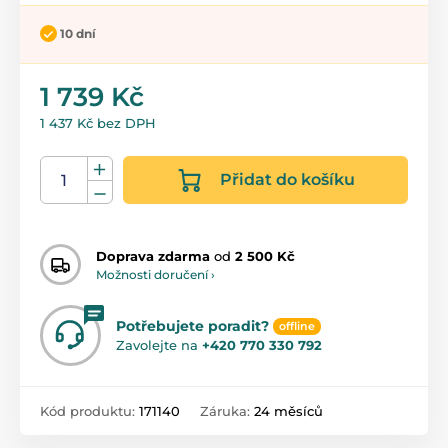
10 dní
1 739 Kč
1 437 Kč bez DPH
Přidat do košíku
Doprava zdarma
od
2 500 Kč
Možnosti doručení ›
Potřebujete poradit?
offline
Zavolejte na
+420 770 330 792
Kód produktu:
171140
Záruka:
24 měsíců