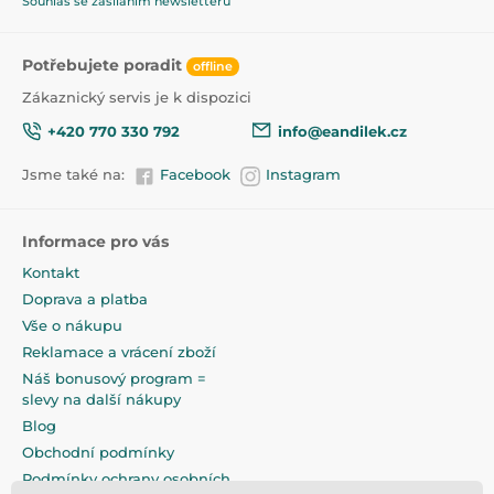
Souhlas se zasíláním newsletterů
Odsávačka může být napájena přímo ze sítě nebo
bateriemi, což umožňuje její použití i na cestách.
Potřebujete poradit
offline
Díly příloženým adaptérům můžete mléko odsávat
Zákaznický servis je k dispozici
přímo do láhve s úzkým nebo širokým hrdlem i do
zásobníku na uchovávání mléka.
+420 770 330 792
info@eandilek.cz
Sada obsahuje:
Jsme také na:
Facebook
Instagram
- Kryt membrány
- Membrána
- Silikonová masážní vložka
Informace pro vás
- Kryt trychtýře
Kontakt
- Odsávačka s trychtýřem
- Hlavice zpětného ventilu
Doprava a platba
- Těsnění – 2 ks
Vše o nákupu
- Adaptér na láhev
Reklamace a vrácení zboží
- Láhev 120 ml
- Hadička
Náš bonusový program =
- Elektrická řídící jednotka
slevy na další nákupy
- Spojka
Blog
- Síťový kabel
Obchodní podmínky
- Víčko
- Šroubovací víčko
Podmínky ochrany osobních