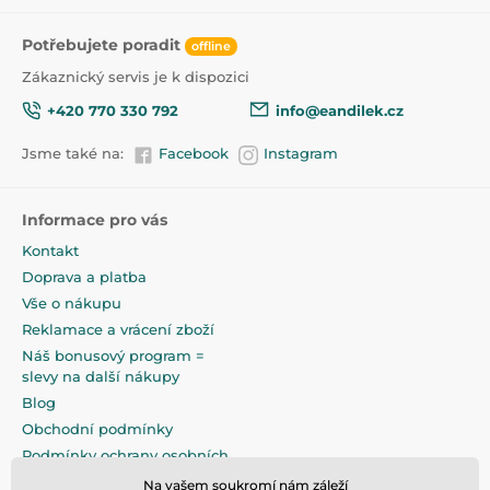
Upozornění!
Tampóny pravidelně vyměňujte, použitý tampón
Potřebujete poradit
offline
vyhoďte do koše.
Zákaznický servis je k dispozici
Uchovávejte mimo dosah dítěte.
Upozornění! Výrobek není hračka.
+420 770 330 792
info@eandilek.cz
Balení obsahuje 30 kusů.
Jsme také na:
Facebook
Instagram
Produkt je zařazen v kategoriích
Informace pro vás
Prsní vložky a chrániče
47,5
Kontakt
Doprava a platba
Vše o nákupu
Reklamace a vrácení zboží
Náš bonusový program =
slevy na další nákupy
Blog
Obchodní podmínky
Podmínky ochrany osobních
údajů
Na vašem soukromí nám záleží