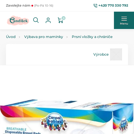
+420 770 330 792
Zavolejte nám
(Po-Pá 10-16)
0
Menu
Úvod
Výbava pro maminky
Prsní vložky a chrániče
Výrobce