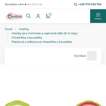
+420 770 330 792
Zavolejte nám
(Po-Pá 10-16)
0
Menu
Úvod
Hračky
Hračky pro miminka a nejmenší děti (0–3 roky)
Chrastítka a kousátka
Plastová a silikonová chrastítka a kousátka
Výrobce