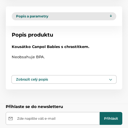
Popis a parametry
Popis produktu
Kousátko Canpol Babies s chrastítkem.
Neobsahuje BPA.
Vhodné pro děti od narození 0m+.
Rozměr: 15cm x 4,9cm.
Zobrazit celý popis
Přihlaste se do newsletteru
Zde napište váš e-mail
Přihlásit