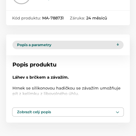
Kód produktu:
MA-788731
Záruka:
24 měsíců
Popis a parametry
Popis produktu
Láhev s brčkem a závažím.
Hrnek se silikonovou hadičkou se závažím umožňuje
pít z kelímku z libovolného úhlu.
Pohyblivá část uzávěru umožňuje snadné a pohodlné
schování tuby, čímž se zabrání nekontrolovanému
rozlití nápoje a nečistot. Pohodlné rukojeti usnadňují
Zobrazit celý popis
dítěti držení hrnku. Funguje dobře při cestování nebo
na procházce.
Výrobek je zcela bez bisfenolu A (0 % BPA).