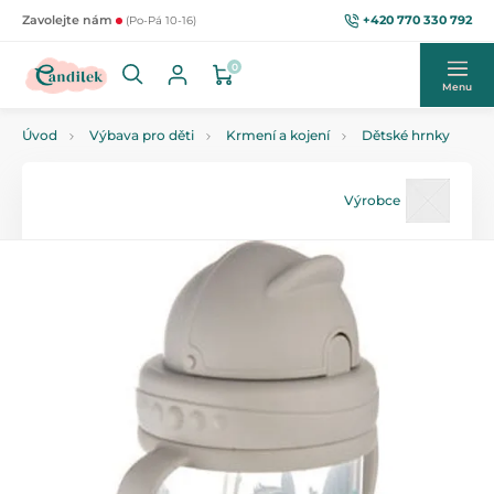
+420 770 330 792
Zavolejte nám
(Po-Pá 10-16)
0
Menu
Úvod
Výbava pro děti
Krmení a kojení
Dětské hrnky
Výrobce