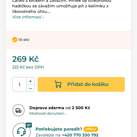
Láhev s brčkem a závažím. Hrnek se silikonovou
hadičkou se závažím umožňuje pít z kelímku z
libovolného úhlu....
Více informací ›
10 dní
269 Kč
222 Kč bez DPH
Přidat do košíku
Doprava zdarma
od
2 500 Kč
Možnosti doručení ›
Potřebujete poradit?
offline
Zavolejte na
+420 770 330 792