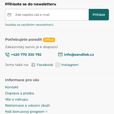
Přihlaste se do newsletteru
Věk: 6m +.
Obsah:
Zde napište váš e-mail
270 ml.
Přihlásit
Neumísťujte do mikrovlnné trouby.
Souhlas se zasíláním newsletterů
Produkt je zařazen v kategoriích
Potřebujete poradit
offline
Zákaznický servis je k dispozici
Dětské hrnky
45
+420 770 330 792
info@eandilek.cz
Jsme také na:
Facebook
Instagram
Informace pro vás
Kontakt
Doprava a platba
Vše o nákupu
Reklamace a vrácení zboží
Náš bonusový program =