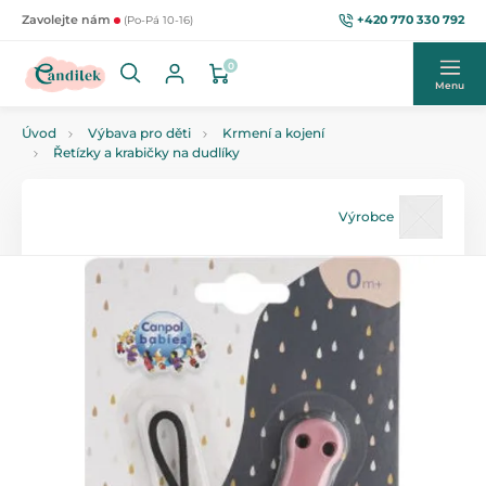
+420 770 330 792
Zavolejte nám
(Po-Pá 10-16)
0
Menu
Úvod
Výbava pro děti
Krmení a kojení
Řetízky a krabičky na dudlíky
Výrobce