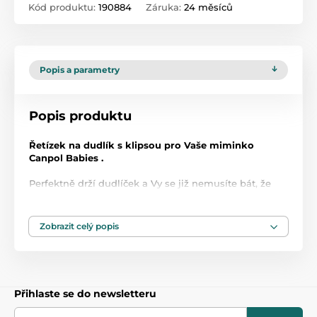
Kód produktu:
190884
Záruka:
24 měsíců
Popis a parametry
Popis produktu
Řetízek na dudlík s klipsou pro Vaše miminko
Canpol Babies .
Perfektně drží dudlíček a Vy se již nemusíte bát, že
Vám spadne na zem a nebo, že jej ztratíte.
Bez obsahu BPA.
Zobrazit celý popis
1. jakost.
Přihlaste se do newsletteru