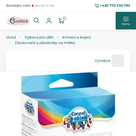
+420 770 330 792
Zavolejte nám
(Po-Pá 10-16)
0
Menu
Úvod
Výbava pro děti
Krmení a kojení
Dávkovače a zásobníky na mléko
Výrobce