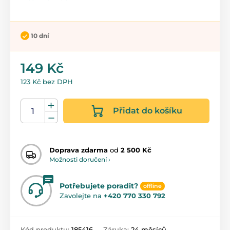
10 dní
149 Kč
123 Kč bez DPH
Přidat do košíku
Doprava zdarma
od
2 500 Kč
Možnosti doručení ›
Potřebujete poradit?
offline
Zavolejte na
+420 770 330 792
Kód produktu:
185416
Záruka:
24 měsíců