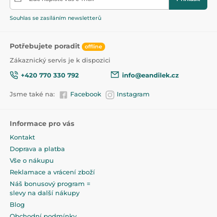
Produkt je zařazen v kategoriích
Souhlas se zasíláním newsletterů
Dávkovače a zásobníky na mléko
47,5
Potřebujete poradit
offline
Zákaznický servis je k dispozici
+420 770 330 792
info@eandilek.cz
Jsme také na:
Facebook
Instagram
Informace pro vás
Kontakt
Doprava a platba
Vše o nákupu
Reklamace a vrácení zboží
Náš bonusový program =
slevy na další nákupy
Blog
Obchodní podmínky