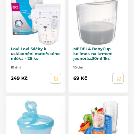
Lovi Lovi Sáčky k
MEDELA BabyCup
uskladnění mateřského
kelímek na krmení
mléka - 25 ks
jednoráz.30ml 1ks
10 dní
10 dní
249 Kč
69 Kč