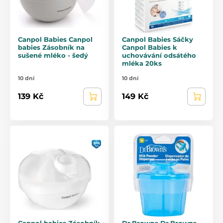
Canpol Babies Canpol
Canpol Babies Sáčky
babies Zásobník na
Canpol Babies k
sušené mléko - šedý
uchovávání odsátého
mléka 20ks
10 dní
10 dní
139 Kč
149 Kč
Canpol babies Zásobník
Dr.Browns Dr.Browns