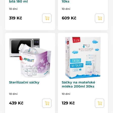
bílá 180 ml
10ks
10 dní
10 dní
319 Kč
609 Kč
Sterilizační sáčky
Sáčky na mateřské
mléko 200ml 30ks
10 dní
10 dní
439 Kč
129 Kč