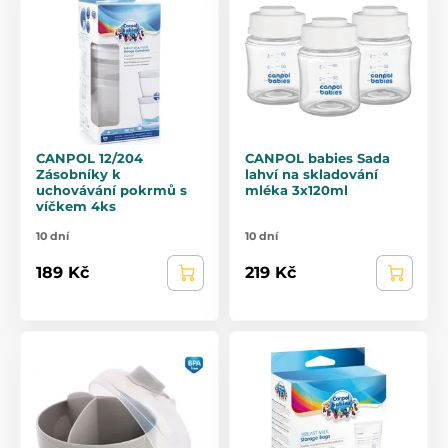
CANPOL 12/204
CANPOL babies Sada
Zásobníky k
lahví na skladování
uchovávání pokrmů s
mléka 3x120ml
víčkem 4ks
10 dní
10 dní
189 Kč
219 Kč