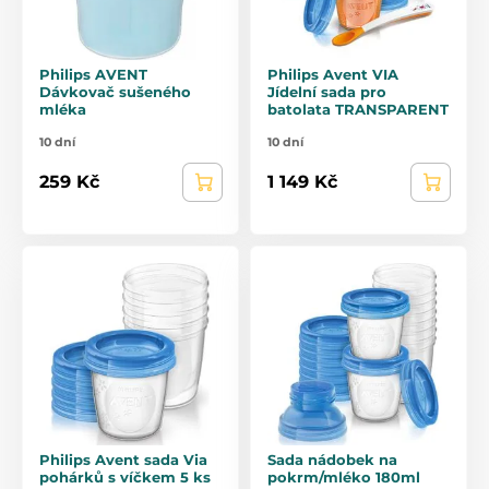
Philips AVENT
Philips Avent VIA
Dávkovač sušeného
Jídelní sada pro
mléka
batolata TRANSPARENT
10 dní
10 dní
259 Kč
1 149 Kč
Philips Avent sada Via
Sada nádobek na
pohárků s víčkem 5 ks
pokrm/mléko 180ml