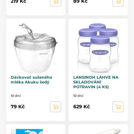
219 Kč
89 Kč
Dávkovač sušeného
LANSINOH LÁHVE NA
mléka Akuku šedý
SKLADOVÁNÍ
POTRAVIN (4 KS)
10 dní
10 dní
79 Kč
629 Kč