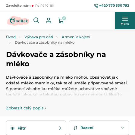
+420 770 330 792
Zavolejte nám
(Po-Pá 10-16)
0
Menu
Úvod
Výbava pro děti
Krmení a kojení
Dávkovače a zásobníky na mléko
Dávkovače a zásobníky na
mléko
Dávkovače a zásobníky na mléko mohou obsahovat jak
odsáté mléko maminky, tak také uměle připravované směsi.
S pomocí zásobníku mléka můžete uchovat ve správné
teplotě jakoukoliv tekutou potravinu pro nejmenší. Buďte
moderní maminkou, připravenou na vše.
Zobrazit celý popis
›
Řazení
Filtr