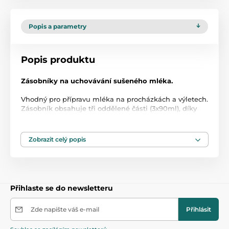
Popis a parametry
Popis produktu
Zásobníky na uchovávání sušeného mléka.
Vhodný pro přípravu mléka na procházkách a výletech.
Zásobník obsahuje tři oddělené části (3x90ml), díky
kterým snadno a přesně odměříte porci sušeného
mléka.
Hrdlo je upraveno pro snadnější přesypávání mléka do
Zobrazit celý popis
lahvičky.
Přihlaste se do newsletteru
Zde napište váš e-mail
Přihlásit