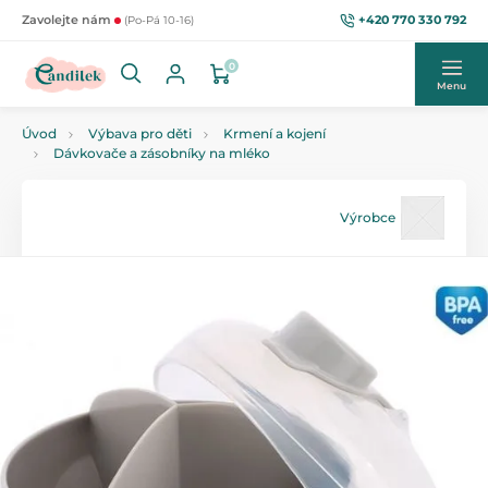
+420 770 330 792
Zavolejte nám
(Po-Pá 10-16)
0
Menu
Úvod
Výbava pro děti
Krmení a kojení
Dávkovače a zásobníky na mléko
Výrobce