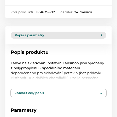
Kód produktu:
IK-KOS-712
Záruka:
24 měsíců
Popis a parametry
Popis produktu
Lahve na skladování potravin Lansinoh jsou vyrobeny
z polypropylenu - speciálního materiálu
doporučeného pro skladování potravin (bez přídavku
Bisfenolu-A a dalších chemikálií). Lze je bezpečně
umístit do chladniček a mrazniček díky speciálně
navrženému uzávěru, který zabraňuje vytečení
obsahu. Každá sada obsahuje čtyři standardní 160ml
Zobrazit celý popis
lahvičky s kuželovým hrdlem, šroubovací uzávěry a
uzávěry.
Parametry
Vlastnosti produktu: