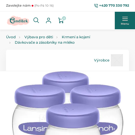
+420 770 330 792
Zavolejte nám
(Po-Pá 10-16)
0
Menu
Úvod
Výbava pro děti
Krmení a kojení
Dávkovače a zásobníky na mléko
Výrobce