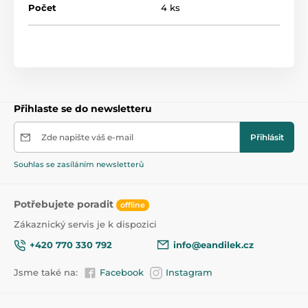
Počet
4 ks
Bez BPA a BPS
Kompatibilní se všemi modely odsávaček mléka
Lansinoh
Hodí se pro většinu standardních odsávaček mléka
jiných značek dostupných na trhu
Přihlaste se do newsletteru
Bezpečné zmrazit a mýt v myčce na nádobí
Silikonový límec zabraňuje vytékání mléka z
Zde napište váš e-mail
Přihlásit
lahvičky
Souhlas se zasíláním newsletterů
Ergonomický a díky svému tvaru se snadno plní
Potřebujete poradit
offline
Zákaznický servis je k dispozici
+420 770 330 792
info@eandilek.cz
Jsme také na:
Facebook
Instagram