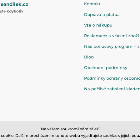
eandilek.cz
Kontakt
ište
kdykoliv
Doprava a platba
Vše o nákupu
Reklamace a vrácení zboží
Náš bonusový program = sl
Blog
Obchodní podmínky
Podmínky ochrany osobní
Na pečlivé zabalení klad
Na vašem soukromí nám záleží
cookie. Dalším procházením tohoto webu vyjadřujete souhlas s jejich použ
© 2026 www.eandilek.cz ⦁ E-shop vytvořila
SIMPLIA.cz