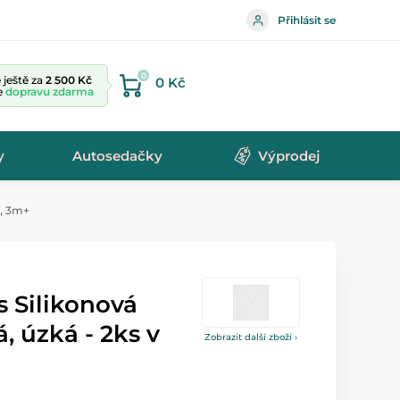
Přihlásit se
0
ještě za
2 500 Kč
0 Kč
te
dopravu zdarma
y
Autosedačky
Výprodej
í, 3m+
 Silikonová
, úzká - 2ks v
Zobrazit další zboží ›