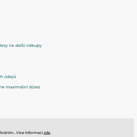
evy na další nákupy
ch údajů
eme maximální důraz
íváním.. Více informací
zde
.