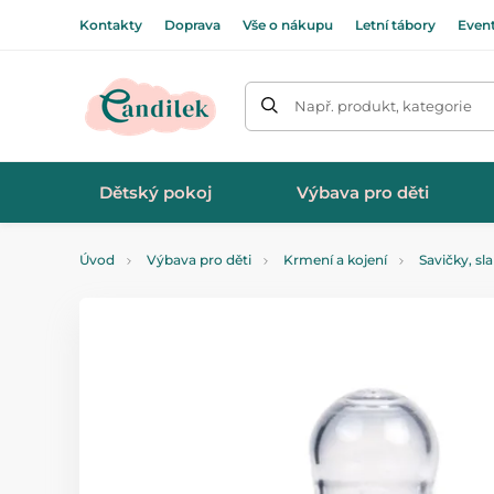
Kontakty
Doprava
Vše o nákupu
Letní tábory
Even
Např. produkt, kategorie
Dětský pokoj
Výbava pro děti
Úvod
Výbava pro děti
Krmení a kojení
Savičky, sl