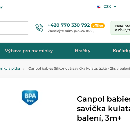
ty
CZK
+420 770 330 792
offline
Nakupte 
a získej
Zavolejte nám
(Po-Pá 10-16)
Výbava pro maminky
Hračky
Kočárk
amky a pítka
Canpol babies Silikonová savička kulatá, úzká - 2ks v balen
Canpol babies
savička kulatá
balení, 3m+