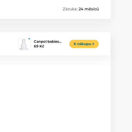
Záruka:
24 měsíců
Canpol babies…
K nákupu
69 Kč