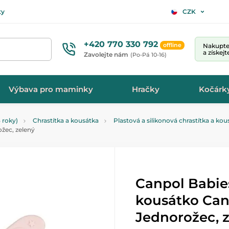
ty
CZK
+420 770 330 792
offline
Nakupte 
a získej
Zavolejte nám
(Po-Pá 10-16)
Výbava pro maminky
Hračky
Kočárk
 roky)
Chrastítka a kousátka
Plastová a silikonová chrastítka a kou
žec, zelený
Canpol Babie
kousátko Can
Jednorožec, 