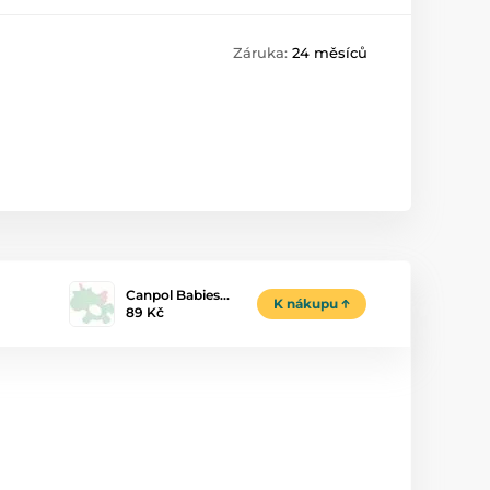
Záruka:
24 měsíců
Canpol Babies…
K nákupu
89 Kč