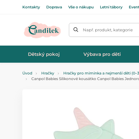
Kontakty
Doprava
Vše o nákupu
Letní tábory
Even
Např. produkt, kategorie
Dětský pokoj
Výbava pro děti
Úvod
Hračky
Hračky pro miminka a nejmenší děti (0–3
Canpol Babies Silikonové kousátko Canpol Babies Jednoro