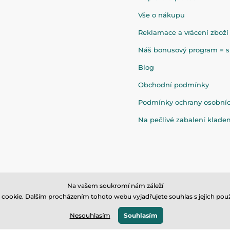
Vše o nákupu
Reklamace a vrácení zboží
Náš bonusový program = sl
Blog
Obchodní podmínky
Podmínky ochrany osobní
Na pečlivé zabalení klad
Na vašem soukromí nám záleží
cookie. Dalším procházením tohoto webu vyjadřujete souhlas s jejich použ
© 2026 www.eandilek.cz ⦁ E-shop vytvořila
SIMPLIA.cz
Nesouhlasím
Souhlasím