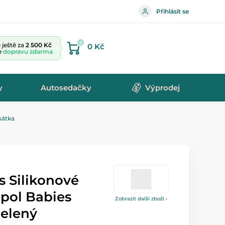
Přihlásit se
0
ještě za
2 500 Kč
0 Kč
te
dopravu zdarma
y
Autosedačky
Výprodej
sátka
s Silikonové
pol Babies
Zobrazit další zboží ›
zelený