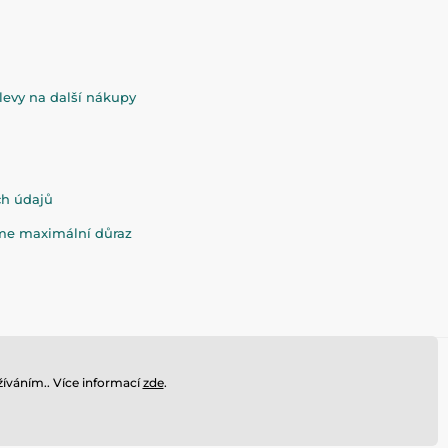
evy na další nákupy
ch údajů
eme maximální důraz
íváním.. Více informací
zde
.