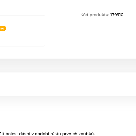
Kód produktu:
179910
ine
t bolest dásní v období růstu prvních zoubků.