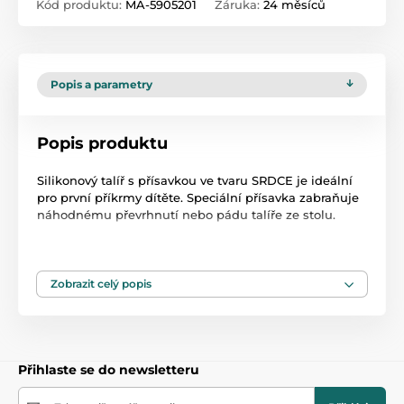
Kód produktu:
MA-5905201
Záruka:
24 měsíců
Popis a parametry
Popis produktu
Silikonový talíř s přísavkou ve tvaru SRDCE je ideální
pro první příkrmy dítěte. Speciální přísavka zabraňuje
náhodnému převrhnutí nebo pádu talíře ze stolu.
Silikonový talíř s přísavkou SRDCE nabízíme ve 4
barevných provedeních: béžová, modrá, růžová a žlutá.
Zobrazit celý popis
Ideální pro první příkrmy dítěte, také s metodou BLW.
Přihlaste se do newsletteru
Odolné a flexibilní – odolné proti nárazům a pádům.