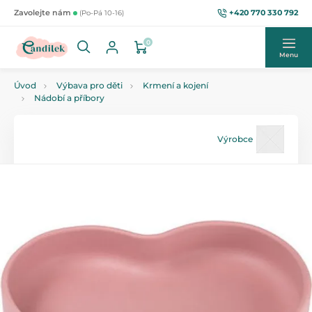
+420 770 330 792
Zavolejte nám
(Po-Pá 10-16)
0
Menu
Úvod
Výbava pro děti
Krmení a kojení
Nádobí a příbory
Výrobce