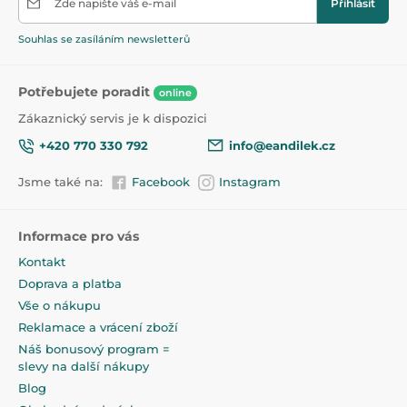
Zde napište váš e-mail
Přihlásit
Souhlas se zasíláním newsletterů
Praktické – lze mýt v myčce na nádobí a ohřívat v
mikrovlnné troubě.
Potřebujete poradit
online
Zákaznický servis je k dispozici
Speciální přísavka zabraňuje náhodnému převrhnutí
+420 770 330 792
info@eandilek.cz
nebo pádu talíře ze stolu.
Jsme také na:
Facebook
Instagram
Vyrobeno ze 100% vysoce kvalitního bezpečného
potravinářského silikonu.
Informace pro vás
Kontakt
Doprava a platba
Povzbuzuje k samostatnému stravování a napomáhá
Vše o nákupu
rozvoji jemné motoriky.
Reklamace a vrácení zboží
Náš bonusový program =
slevy na další nákupy
Neobsahuje BPA.
Blog