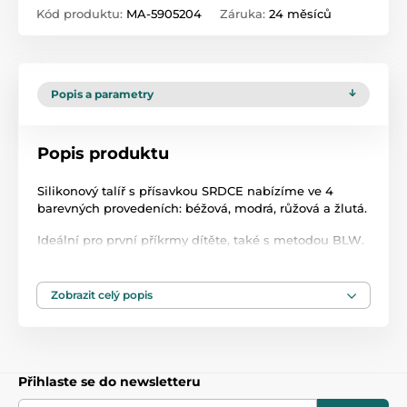
Kód produktu:
MA-5905204
Záruka:
24 měsíců
Popis a parametry
Popis produktu
Silikonový talíř s přísavkou SRDCE nabízíme ve 4
barevných provedeních: béžová, modrá, růžová a žlutá.
Ideální pro první příkrmy dítěte, také s metodou BLW.
Odolné a flexibilní – odolné proti nárazům a pádům.
Zobrazit celý popis
Praktické – lze mýt v myčce na nádobí a ohřívat v
mikrovlnné troubě.
Speciální přísavka zabraňuje náhodnému převrhnutí
nebo pádu talíře ze stolu.
Přihlaste se do newsletteru
Vyrobeno ze 100% vysoce kvalitního bezpečného