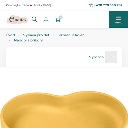
+420 770 330 792
Zavolejte nám
(Po-Pá 10-16)
0
Menu
Úvod
Výbava pro děti
Krmení a kojení
Nádobí a příbory
Výrobce