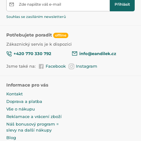
potravinářského silikonu.
Zde napište váš e-mail
Přihlásit
Povzbuzuje k samostatnému stravování a napomáhá
Souhlas se zasíláním newsletterů
rozvoji jemné motoriky.
Neobsahuje BPA.
Potřebujete poradit
offline
Vhodný pro děti od 6 měsíců.
Zákaznický servis je k dispozici
+420 770 330 792
info@eandilek.cz
Vhodný pro použití v myčce nádobí (max.65°C) za
použití šetrného mycího prostředku.
Jsme také na:
Facebook
Instagram
Výrobek může být použit v mikrovlnné troubě.
Nevyvařujte, nesterilizujte. Neumisťujte výrobek do
Informace pro vás
horké trouby a nezahřívejte jej na
Kontakt
elektrickém/plynovém vařiči. Výrobek je
Doprava a platba
Návod k použití:
Vše o nákupu
Udržujte výrobek čistý. Před prvním použitím umyjte v
Reklamace a vrácení zboží
horké vodě s použitím prostředku k mytí nádobí a
Náš bonusový program =
důkladně opláchněte. Přelijte horkou vodou. Vyhněte
slevy na další nákupy
se používání ostrých nebo abrazivních materiálů při
Blog
čištění.