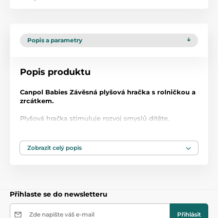
Popis a parametry
Popis produktu
Canpol Babies Závěsná plyšová hračka s rolničkou a
zrcátkem.
Plyšová hračka stimuluje rozvoj smyslů dítěte.
Hračka je opatřena plastovým kolečkem a lze ji
libovolně zavěsit na postýlku, kočárek nebo
autosedačku.
Zobrazit celý popis
Zrcátko, rolníčka, pohyblivé a šustící elementy
seznamují dítě se světem barev a zvuků.
1. Jakost.
Přihlaste se do newsletteru
Zde napište váš e-mail
Přihlásit