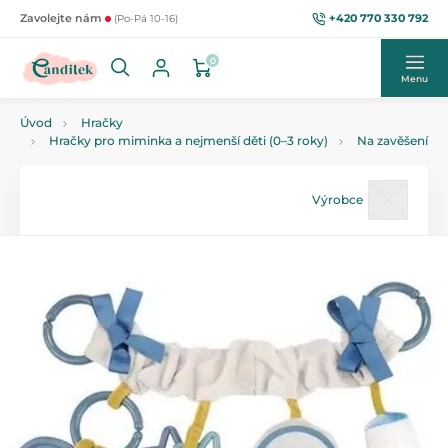
+420 770 330 792
Zavolejte nám
(Po-Pá 10-16)
0
Menu
Úvod
Hračky
Hračky pro miminka a nejmenší děti (0–3 roky)
Na zavěšení
Výrobce