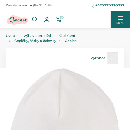
+420 770 330 792
Zavolejte nám
(Po-Pá 10-16)
0
Menu
Úvod
Výbava pro děti
Oblečení
Čepičky, šátky a čelenky
Čepice
Výrobce