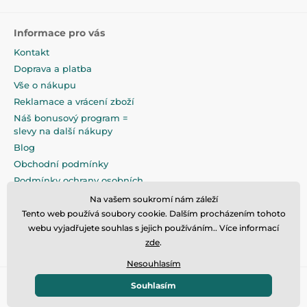
Informace pro vás
Kontakt
Doprava a platba
Vše o nákupu
Reklamace a vrácení zboží
Náš bonusový program =
slevy na další nákupy
Blog
Obchodní podmínky
Podmínky ochrany osobních
údajů
Na vašem soukromí nám záleží
Na pečlivé zabalení klademe
Tento web používá soubory cookie. Dalším procházením tohoto
maximální důraz
webu vyjadřujete souhlas s jejich používáním.. Více informací
zde
.
Nesouhlasím
Souhlasím
© 2026 www.eandilek.cz ⦁ E-shop vytvořila
SIMPLIA.cz