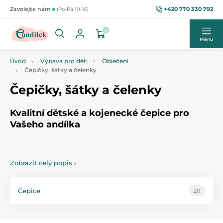
+420 770 330 792
Zavolejte nám
(Po-Pá 10-16)
0
Menu
Úvod
Výbava pro děti
Oblečení
Čepičky, šátky a čelenky
Čepičky, šátky a čelenky
Kvalitní dětské a kojenecké čepice pro
Vašeho andílka
V tomto oddělení najdete
dětské a kojenecké čepičky a
čepice
. Nabízíme
kojenecké a dětské čepice
v mnoha
Zobrazit celý popis
›
barevných variantách. Všechny
dětské čepice
jsou z
kvalitných materiálů.
Vyberte si z naší nabídky
dětskou a kojeneckou čepici
Čepice
20
přesně dle vašich představ.