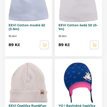
EEVI Cotton modrá 62
EEVI Cotton šedá 50 (0-
(3-6m)
1m)
10 dní
10 dní
89 Kč
89 Kč
EEVI Čepička Run&Fun
YO ! Bavlněná čepička