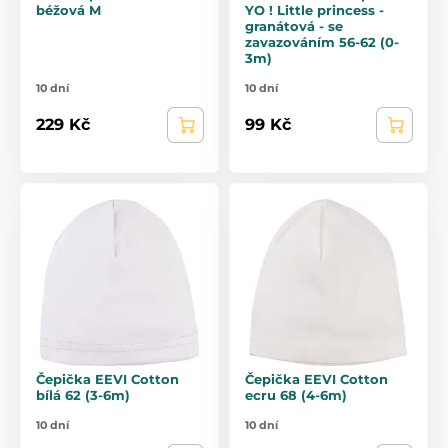
béžová M
YO ! Little princess -
granátová - se
zavazováním 56-62 (0-
3m)
10 dní
10 dní
229 Kč
99 Kč
Čepička EEVI Cotton
Čepička EEVI Cotton
bílá 62 (3-6m)
ecru 68 (4-6m)
10 dní
10 dní