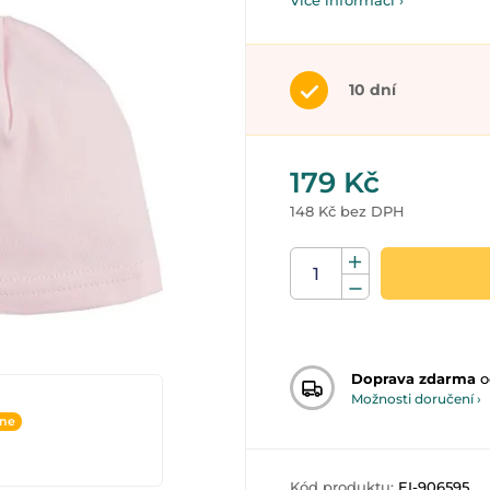
Více informací ›
10 dní
179 Kč
148 Kč bez DPH
Doprava zdarma
o
Možnosti doručení ›
ine
Kód produktu:
EI-906595