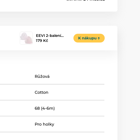
EEVI 2-balení…
K nákupu
179 Kč
Růžová
Cotton
68 (4-6m)
Pro holky