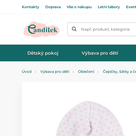
Kontakty
Doprava
Vše o nákupu
Letní tábory
Even
Např. produkt, kategorie
Dětský pokoj
Výbava pro děti
Úvod
Výbava pro děti
Oblečení
Čepičky, šátky a č