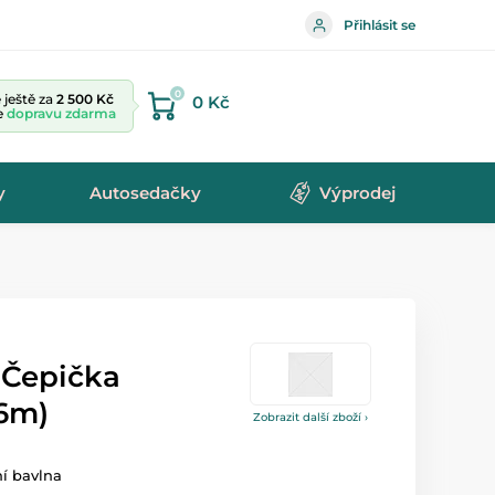
Přihlásit se
0
ještě za
2 500 Kč
0 Kč
te
dopravu zdarma
y
Autosedačky
Výprodej
 Čepička
-6m)
Zobrazit další zboží ›
ní bavlna