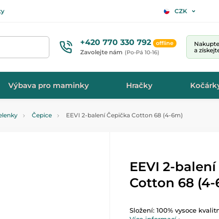
ty
CZK
+420 770 330 792
offline
Nakupte 
a získej
Zavolejte nám
(Po-Pá 10-16)
Výbava pro maminky
Hračky
Kočárk
elenky
Čepice
EEVI 2-balení Čepička Cotton 68 (4-6m)
EEVI 2-balení
Cotton 68 (4
Složení: 100% vysoce kvalit