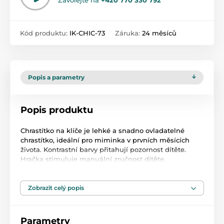
Zavolejte na
+420 770 330 792
Kód produktu:
IK-CHIC-73
Záruka:
24 měsíců
Popis a parametry
Popis produktu
Chrastítko na klíče je lehké a snadno ovladatelné
chrastítko, ideální pro miminka v prvních měsících
života. Kontrastní barvy přitahují pozornost dítěte.
Hračka stimuluje manuální zručnost dítěte.
Zobrazit celý popis
Produkt je zařazen v kategoriích
Parametry
Plastová a silikonová chrastítka a kousátka