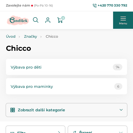
+420 770 330 792
Zavolejte nám
(Po-Pá 10-16)
0
Menu
Úvod
Značky
Chicco
Chicco
Výbava pro děti
74
Výbava pro maminky
6
Zobrazit další kategorie
Řazení
Filtr