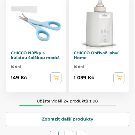
CHICCO Nůžky s
CHICCO Ohřívač lahví
kulatou špičkou modrá
Home
10 dní
10 dní
149 Kč
1 039 Kč
Už jste viděli 24 produktů z 98.
Zobrazit další produkty