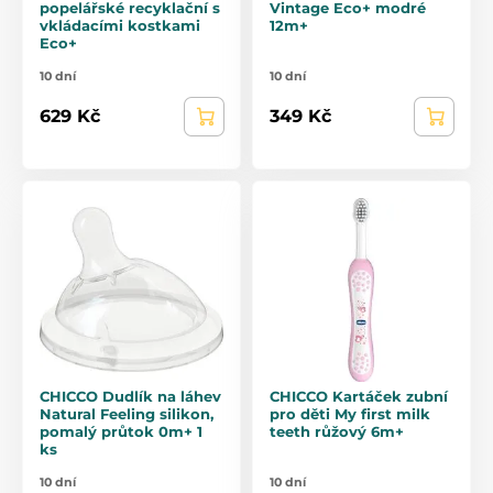
popelářské recyklační s
Vintage Eco+ modré
vkládacími kostkami
12m+
Eco+
10 dní
10 dní
629 Kč
349 Kč
CHICCO Dudlík na láhev
CHICCO Kartáček zubní
Natural Feeling silikon,
pro děti My first milk
pomalý průtok 0m+ 1
teeth růžový 6m+
ks
10 dní
10 dní