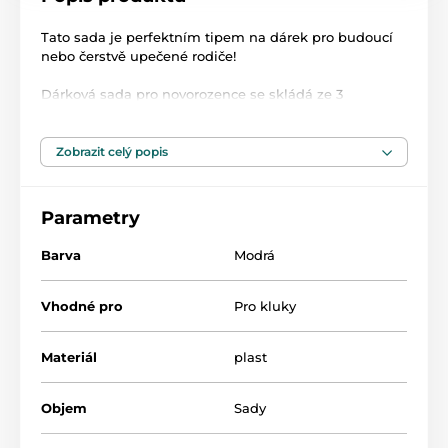
Tato sada je perfektním tipem na dárek pro budoucí
nebo čerstvě upečené rodiče!
Dárková sada pro novorozence se skládá ze 3
špičkových produktů:
Zobrazit celý popis
1 x PERFECT 5 0 M ANTI-COLL LÁHEV + 150 ML volný
průtok: Bifunkční antikoliková kojenecká láhev se okamžitě
a nepřetržitě přizpůsobuje individuálnímu fyziologickému
Parametry
rytmu sání dítěte, který je jedinečný a variabilní
1 x PHYSIOFORMA MINI SOFT, 0-2 M: Zcela měkký, malý a
Barva
Modrá
lehký dudlík, ideální pro novorozence. PhysioForma je
jedinečný tvar všech dudlíků Chicco pro podporu
správného umístění jazyka. Díky tomu podporuje
Vhodné pro
Pro kluky
fyziologické dýchání a správný vývoj dutiny ústní dítěte
1 x PÁSEK NA SUŠENÍ, 0M +: stuha 2 v 1 pro většinu
Materiál
plast
dudlíků s kroužkem nebo bez něj. Stuha je oboustranná
Objem
Sady
Produkt je zařazen v kategoriích