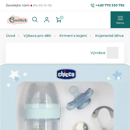
+420 770 330 792
Zavolejte nám
(Po-Pá 10-16)
0
Menu
Úvod
Výbava pro děti
Krmení a kojení
Kojenecké láhve
Výrobce