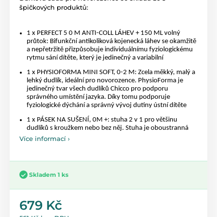
špičkových produktů:
1 x PERFECT 5 0 M ANTI-COLL LÁHEV + 150 ML volný
průtok: Bifunkční antikoliková kojenecká láhev se okamžitě
a nepřetržitě přizpůsobuje individuálnímu fyziologickému
rytmu sání dítěte, který je jedinečný a variabilní
1 x PHYSIOFORMA MINI SOFT, 0-2 M: Zcela měkký, malý a
lehký dudlík, ideální pro novorozence. PhysioForma je
jedinečný tvar všech dudlíků Chicco pro podporu
správného umístění jazyka. Díky tomu podporuje
fyziologické dýchání a správný vývoj dutiny ústní dítěte
1 x PÁSEK NA SUŠENÍ, 0M +: stuha 2 v 1 pro většinu
dudlíků s kroužkem nebo bez něj. Stuha je oboustranná
Více informací ›
Skladem 1 ks
679 Kč