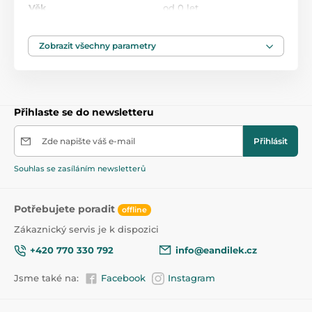
Věk
od 0 let
Dudlíky a šidítka
Kojenecké láhve
Obsah
150 ml
Zobrazit všechny parametry
Přihlaste se do newsletteru
Zde napište váš e-mail
Přihlásit
Souhlas se zasíláním newsletterů
Potřebujete poradit
offline
Zákaznický servis je k dispozici
+420 770 330 792
info@eandilek.cz
Jsme také na:
Facebook
Instagram