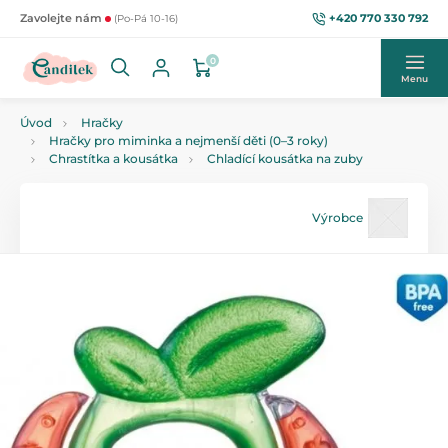
+420 770 330 792
Zavolejte nám
(Po-Pá 10-16)
0
Menu
Úvod
Hračky
Hračky pro miminka a nejmenší děti (0–3 roky)
Chrastítka a kousátka
Chladící kousátka na zuby
Výrobce