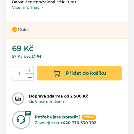
Barva: červeno/zelená, věk: 0 m+
Více informací ›
10 dní
69 Kč
57 Kč bez DPH
Přidat do košíku
Doprava zdarma
od
2 500 Kč
Možnosti doručení ›
Potřebujete poradit?
offline
Zavolejte na
+420 770 330 792