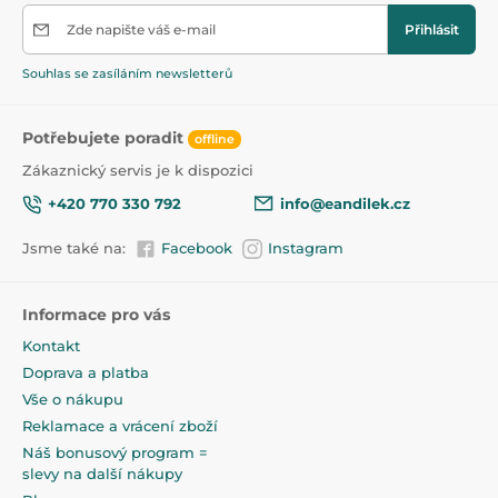
Chladící kousátka na zuby
47,5
Zde napište váš e-mail
Přihlásit
Souhlas se zasíláním newsletterů
Potřebujete poradit
offline
Zákaznický servis je k dispozici
+420 770 330 792
info@eandilek.cz
Jsme také na:
Facebook
Instagram
Informace pro vás
Kontakt
Doprava a platba
Vše o nákupu
Reklamace a vrácení zboží
Náš bonusový program =
slevy na další nákupy