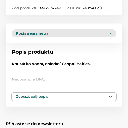
Kód produktu:
MA-774249
Záruka:
24 měsíců
Popis a parametry
Popis produktu
Kousátko vodní, chladící Canpol Babies.
Neobsahuje BPA.
Vhodné pro děti od narození 0m+.
Zobrazit celý popis
Rozměry:
délka - 11 cm, šířka - 8 cm.
Produkt je zařazen v kategoriích
Přihlaste se do newsletteru