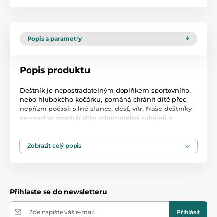
Popis a parametry
Popis produktu
Deštník je nepostradatelným doplňkem sportovního,
nebo hlubokého kočárku, pomáhá chránit dítě před
nepřízní počasí: silné slunce, déšť, vítr. Naše deštníky
se snadno montují díky odnímatelné rukojeti a
pružné, ohebné rukojeti a až dvacet šest barevných
provedení umožní každému vybrat si tu správnou
barvu.
Zobrazit celý popis
Chrání před nepříznivými povětrnostními
podmínkami
Přihlaste se do newsletteru
Snadná instalace díky odnímatelné rukojeti
Zde napište váš e-mail
Přihlásit
Flexibilní, flexibilní rukojeť umožňuje snadnou