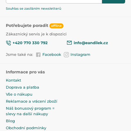
změnu polohy a nastavení
Souhlas se zasíláním newsletterů
Pro použití v jakémkoli vozíku
Vyrobeno z odolných materiálů zajišťujících dlouhé
Potřebujete poradit
offline
používání
Zákaznický servis je k dispozici
Snadné čištění a údržba
+420 770 330 792
info@eandilek.cz
K dispozici ve dvaceti šesti originálních barvách
Jsme také na:
Facebook
Instagram
Informace pro vás
Kontakt
Doprava a platba
Vše o nákupu
Reklamace a vrácení zboží
Náš bonusový program =
slevy na další nákupy
Blog
Obchodní podmínky