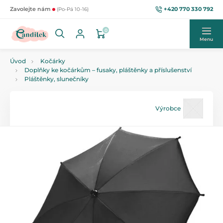
+420 770 330 792
Zavolejte nám
(Po-Pá 10-16)
0
Menu
Úvod
Kočárky
Doplňky ke kočárkům – fusaky, pláštěnky a příslušenství
Pláštěnky, slunečníky
Výrobce