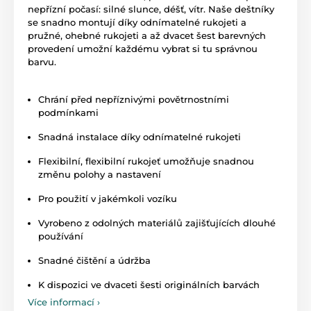
nepřízní počasí: silné slunce, déšť, vítr. Naše deštníky
se snadno montují díky odnímatelné rukojeti a
pružné, ohebné rukojeti a až dvacet šest barevných
provedení umožní každému vybrat si tu správnou
barvu.
Chrání před nepříznivými povětrnostními
podmínkami
Snadná instalace díky odnímatelné rukojeti
Flexibilní, flexibilní rukojeť umožňuje snadnou
změnu polohy a nastavení
Pro použití v jakémkoli vozíku
Vyrobeno z odolných materiálů zajišťujících dlouhé
používání
Snadné čištění a údržba
K dispozici ve dvaceti šesti originálních barvách
Více informací ›