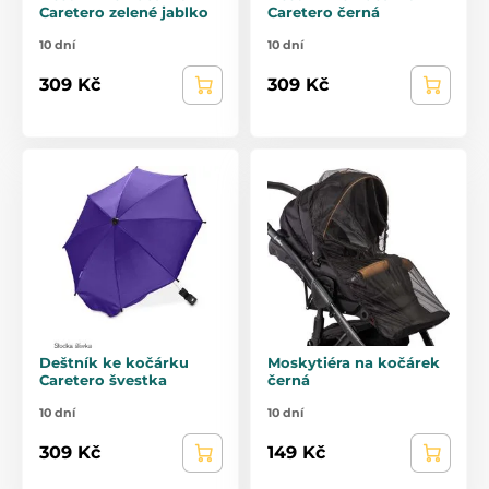
Caretero zelené jablko
Caretero černá
10 dní
10 dní
309 Kč
309 Kč
Deštník ke kočárku
Moskytiéra na kočárek
Caretero švestka
černá
10 dní
10 dní
309 Kč
149 Kč