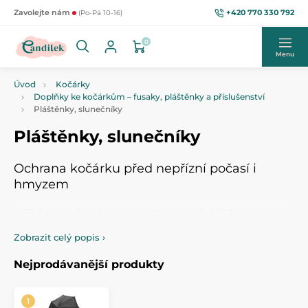
+420 770 330 792
Zavolejte nám
(Po-Pá 10-16)
0
Menu
Úvod
Kočárky
Doplňky ke kočárkům – fusaky, pláštěnky a příslušenství
Pláštěnky, slunečníky
Pláštěnky, slunečníky
Ochrana kočárku před nepřízní počasí i
hmyzem
Pláštěnky a slunečníky
na kočárky
ochrání dítě
před
nepřízní počasí i slunečními paprsky. Naleznete zde pláštěnky
Zobrazit celý popis
›
vhodné pro hluboké, sportovní i golfové kočárky či praktické
moskytiéry
pro klidné procházky bez
obtěžujícího hmyzu.
Nejprodávanější produkty
Během léta oceníte sluneční clony a slunečníky, které
poskytují ochranu před UV zářením. Vybírejte z univerzálních i
speciálních modelů, které
snadno připevníte
na
kočárek
. Tyto
doplňky by neměly chybět v základní výbavě pro miminko.