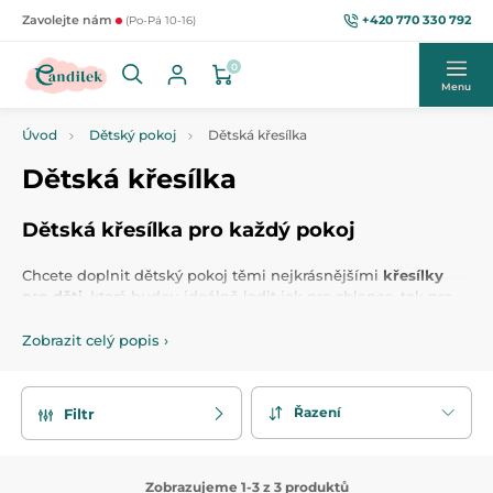
+420 770 330 792
Zavolejte nám
(Po-Pá 10-16)
0
Menu
Úvod
Dětský pokoj
Dětská křesílka
Dětská křesílka
Dětská křesílka pro každý pokoj
Chcete doplnit dětský pokoj těmi nejkrásnějšími
křesílky
pro děti
, která budou ideálně ladit jak pro chlapce, tak pro
dívky, a zároveň se skvěle hodit k danému interiéru?
Prohlédněte si parádní
dětská křesílka
v této kategorii, která
Zobrazit celý popis
›
splňují všechny požadavky na design, pohodlí a funkčnost.
Naše křesílka jsou zdobená pestrými barvami a motivy, které
zaujmou každé dítě.
Řazení
Filtr
Samozřejmostí je
dokonalá pohodlnost
, která zajistí, že se
vaše děti budou cítit pohodlně, ať už si čtou, hrají nebo
odpočívají. Křesílka jsou vyrobena tak, aby byla bezpečná,
Zobrazujeme 1-3 z 3 produktů