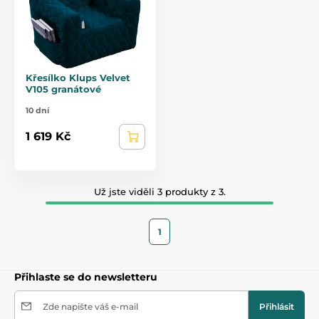
Křesílko Klups Velvet
V105 granátové
10 dní
1 619 Kč
Už jste viděli 3 produkty z 3.
1
Přihlaste se do newsletteru
Zde napište váš e-mail
Přihlásit