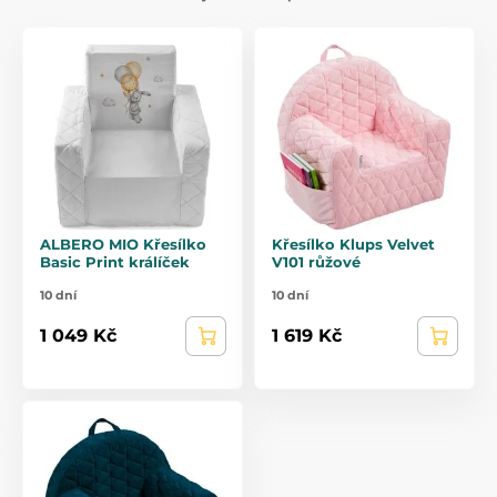
stabilní a snadno udržovatelná, což z nich dělá skvělý
doplněk do každého dětského pokoje.
ALBERO MIO Křesílko
Křesílko Klups Velvet
Basic Print králíček
V101 růžové
10 dní
10 dní
1 049 Kč
1 619 Kč