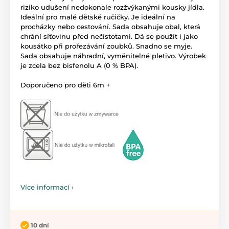
riziko udušení nedokonale rozžvýkanými kousky jídla.
Ideální pro malé dětské ručičky. Je ideální na
procházky nebo cestování. Sada obsahuje obal, která
chrání síťovinu před nečistotami. Dá se použít i jako
kousátko při prořezávání zoubků. Snadno se myje.
Sada obsahuje náhradní, vyměnitelné pletivo. Výrobek
je zcela bez bisfenolu A (0 % BPA).
Doporučeno pro děti 6m +
Více informací ›
10 dní