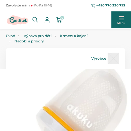
+420 770 330 792
Zavolejte nám
(Po-Pá 10-16)
0
Menu
Úvod
Výbava pro děti
Krmení a kojení
Nádobí a příbory
Výrobce