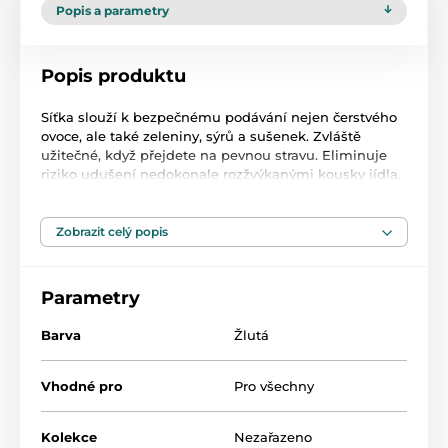
Popis a parametry
Popis produktu
Síťka slouží k bezpečnému podávání nejen čerstvého
ovoce, ale také zeleniny, sýrů a sušenek. Zvláště
užitečné, když přejdete na pevnou stravu. Eliminuje
riziko udušení nedokonale rozžvýkanými kousky jídla.
Ideální pro malé dětské ručičky. Je ideální na
procházky nebo cestování. Sada obsahuje obal, která
chrání síťovinu před nečistotami. Dá se použít i jako
Zobrazit celý popis
kousátko při prořezávání zoubků. Snadno se myje.
Sada obsahuje náhradní, vyměnitelné pletivo. Výrobek
je zcela bez bisfenolu A (0 % BPA).
Parametry
Doporučeno pro děti 6m +
Barva
Žlutá
Vhodné pro
Pro všechny
Kolekce
Nezařazeno