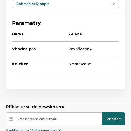
jemným dásním malého dítěte.
Zobrazit celý popis
Výrobek je zcela bez bisfenolu A (0 % BPA).
Parametry
Barva
Zelená
Vhodné pro
Pro všechny
Kolekce
Nezařazeno
Přihlaste se do newsletteru
Zde napište váš e-mail
Přihlásit
Souhlas se zasíláním newsletterů