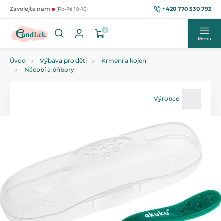
+420 770 330 792
Zavolejte nám
(Po-Pá 10-16)
0
Menu
Úvod
Výbava pro děti
Krmení a kojení
Nádobí a příbory
Výrobce