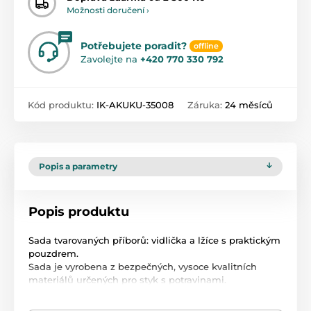
Možnosti doručení ›
Potřebujete poradit?
offline
Zavolejte na
+420 770 330 792
Kód produktu:
IK-AKUKU-35008
Záruka:
24 měsíců
Popis a parametry
Popis produktu
Sada tvarovaných příborů: vidlička a lžíce s praktickým
pouzdrem.
Sada je vyrobena z bezpečných, vysoce kvalitních
materiálů určených pro styk s potravinami.
Zaoblené tvary příborů jsou vhodně přizpůsobeny