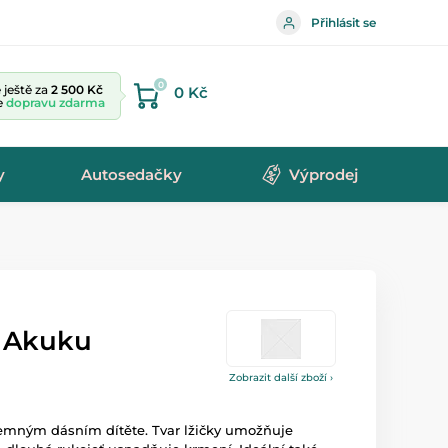
Přihlásit se
0
ještě za
2 500 Kč
0 Kč
te
dopravu zdarma
y
Autosedačky
Výprodej
a Akuku
Zobrazit další zboží ›
jemným dásním dítěte. Tvar lžičky umožňuje