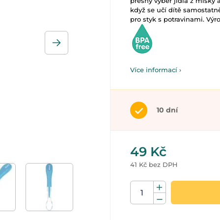
přesný výběr jídla z misky 
když se učí dítě samostatn
pro styk s potravinami. Výr
Více informací ›
10 dní
49 Kč
41 Kč bez DPH