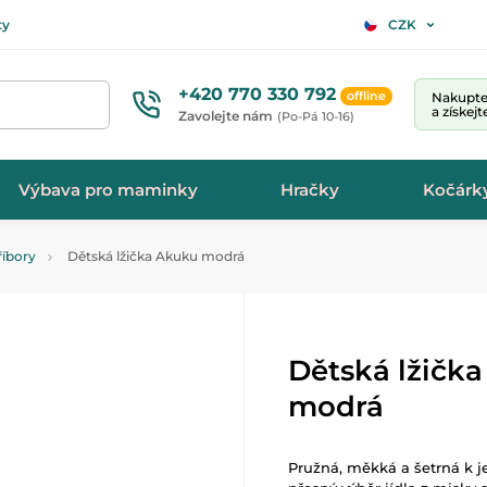
ty
CZK
+420 770 330 792
offline
Nakupte 
a získej
Zavolejte nám
(Po-Pá 10-16)
Výbava pro maminky
Hračky
Kočárk
říbory
Dětská lžička Akuku modrá
Dětská lžičk
modrá
Pružná, měkká a šetrná k 