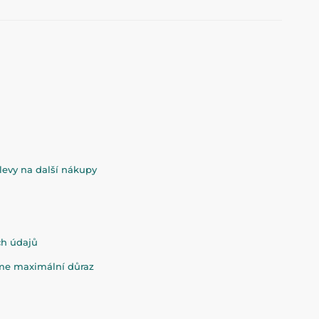
evy na další nákupy
ch údajů
eme maximální důraz