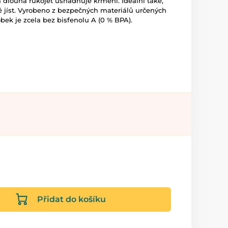
a dlouhá rukojeť usnadňuje krmení. Ideální také,
ě jíst. Vyrobeno z bezpečných materiálů určených
obek je zcela bez bisfenolu A (0 % BPA).
Přidat do košíku