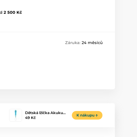
d
2 500 Kč
Záruka:
24 měsíců
Dětská lžička Akuku…
K nákupu
49 Kč