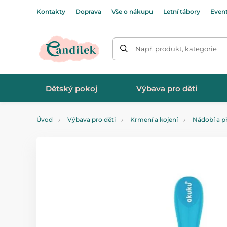
Kontakty
Doprava
Vše o nákupu
Letní tábory
Even
Např. produkt, kategorie
Dětský pokoj
Výbava pro děti
Úvod
Výbava pro děti
Krmení a kojení
Nádobí a p